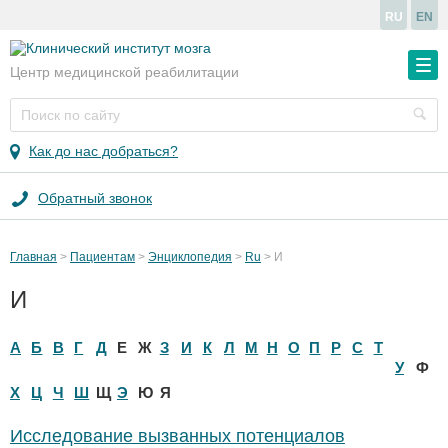
RU
EN
Центр медицинской реабилитации
Как до нас добраться?
Обратный звонок
Главная
Пациентам
Энциклопедия
Ru
И
И
А
Б
В
Г
Д
Е
Ж
З
И
К
Л
М
Н
О
П
Р
С
Т
У
Ф
Х
Ц
Ч
Ш
Щ
Э
Ю
Я
Исследование вызванных потенциалов