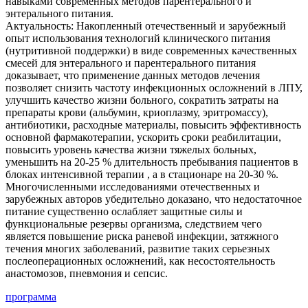
навыками современных методов парентерального и
энтерального питания.
Актуальность: Накопленный отечественный и зарубежный
опыт использования технологий клинического питания
(нутритивной поддержки) в виде современных качественных
смесей для энтерального и парентерального питания
доказывает, что применение данных методов лечения
позволяет снизить частоту инфекционных осложнений в ЛПУ,
улучшить качество жизни больного, сократить затраты на
препараты крови (альбумин, криоплазму, эритромассу),
антибиотики, расходные материалы, повысить эффективность
основной фармакотерапии, ускорить сроки реабилитации,
повысить уровень качества жизни тяжелых больных,
уменьшить на 20-25 % длительность пребывания пациентов в
блоках интенсивной терапии , а в стационаре на 20-30 %.
Многочисленными исследованиями отечественных и
зарубежных авторов убедительно доказано, что недостаточное
питание существенно ослабляет защитные силы и
функциональные резервы организма, следствием чего
является повышение риска раневой инфекции, затяжного
течения многих заболеваний, развитие таких серьезных
послеоперационных осложнений, как несостоятельность
анастомозов, пневмония и сепсис.
программа