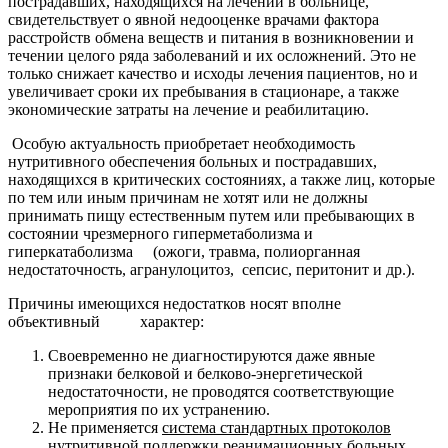
пострадавших, находящихся на лечении в больнице,
свидетельствует о явной недооценке врачами фактора
расстройств обмена веществ и питания в возникновении и
течении целого ряда заболеваний и их осложнений. Это не
только снижает качество и исходы лечения пациентов, но и
увеличивает сроки их пребывания в стационаре, а также
экономические затраты на лечение и реабилитацию.
Особую актуальность приобретает необходимость
нутритивного обеспечения больных и пострадавших,
находящихся в критических состояниях, а также лиц, которые
по тем или иным причинам не хотят или не должны
принимать пищу естественным путем или пребывающих в
состоянии чрезмерного гиперметаболизма и
гиперкатаболизма (ожоги, травма, полиорганная
недостаточность, агранулоцитоз, сепсис, перитонит и др.).
Причины имеющихся недостатков носят вполне
объективный характер:
Своевременно не диагностируются даже явные
признаки белковой и белково-энергетической
недостаточности, не проводятся соответствующие
мероприятия по их устранению.
Не применяется
система стандартных протоколов
нутритивной поддержки реанимационных больных.