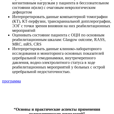
когнитивным нагрузкам у пациента в бессознательном
состоянии и(или) с очаговым неврологическим
дефицитом
Интерпретировать данные компьютерной томографии
(КТ), КТ-перфузии, транскраниальной допплерографии,
ЭЭГ с точки зрения внияния на них реабилитационных
мероприятий
Оценивать состояние пациента с ОЦН по основным
реабилитационным шкалам: Glasgow outcome, RASS,
MRC, mRS, CRS
Интерпретировать данные клинико-лабораторного
исследования и мониторинга основных показателей
церебральной гемодинамики, внутричерепного
давления, водно-электролитного статуса в ходе
реабилитационных мероприятий у больных с острой
церебральной недостаточностью.
программа
“Основы и практические аспекты применения
телемедицинских технологий”