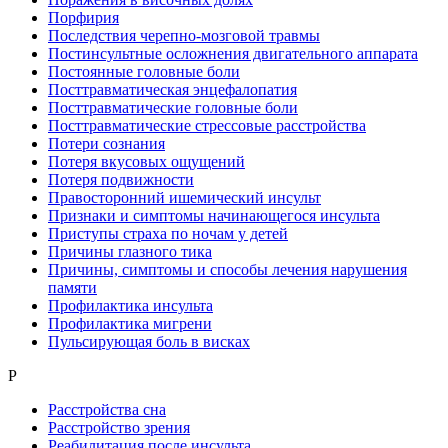
Порфирия
Последствия черепно-мозговой травмы
Постинсультные осложнения двигательного аппарата
Постоянные головные боли
Посттравматическая энцефалопатия
Посттравматические головные боли
Посттравматические стрессовые расстройства
Потери сознания
Потеря вкусовых ощущений
Потеря подвижности
Правосторонний ишемический инсульт
Признаки и симптомы начинающегося инсульта
Приступы страха по ночам у детей
Причины глазного тика
Причины, симптомы и способы лечения нарушения
памяти
Профилактика инсульта
Профилактика мигрени
Пульсирующая боль в висках
Р
Расстройства сна
Расстройство зрения
Реабилитация после инсульта