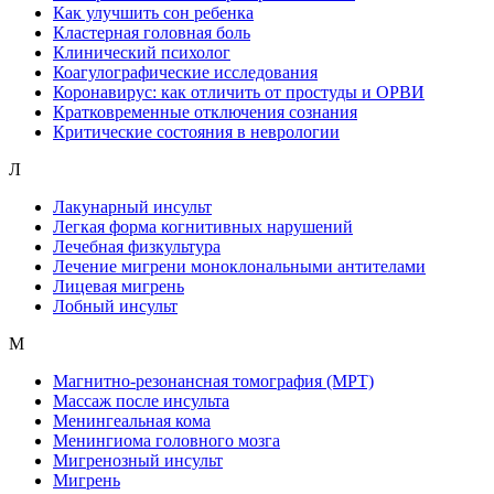
Как улучшить сон ребенка
Кластерная головная боль
Клинический психолог
Коагулографические исследования
Коронавирус: как отличить от простуды и ОРВИ
Кратковременные отключения сознания
Критические состояния в неврологии
Л
Лакунарный инсульт
Легкая форма когнитивных нарушений
Лечебная физкультура
Лечение мигрени моноклональными антителами
Лицевая мигрень
Лобный инсульт
М
Магнитно-резонансная томография (МРТ)
Массаж после инсульта
Менингеальная кома
Менингиома головного мозга
Мигренозный инсульт
Мигрень