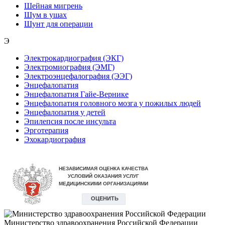
Шейная мигрень
Шум в ушах
Шунт для операции
Э
Электрокардиография (ЭКГ)
Электромиография (ЭМГ)
Электроэнцефалография (ЭЭГ)
Энцефалопатия
Энцефалопатия Гайе-Вернике
Энцефалопатия головного мозга у пожилых людей
Энцефалопатия у детей
Эпилепсия после инсульта
Эрготерапия
Эхокардиография
Министерство здравоохранения Российской Федерации