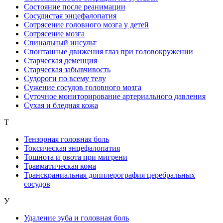
Состояние после реанимации
Сосудистая энцефалопатия
Сотрясение головного мозга у детей
Сотрясение мозга
Спинальный инсульт
Спонтанные движения глаз при головокружении
Старческая деменция
Старческая забывчивость
Судороги по всему телу
Сужение сосудов головного мозга
Суточное мониторирование артериального давления
Сухая и бледная кожа
Т
Тензорная головная боль
Токсическая энцефалопатия
Тошнота и рвота при мигрени
Травматическая кома
Транскраниальная допплерография церебральных
сосудов
У
Удаление зуба и головная боль