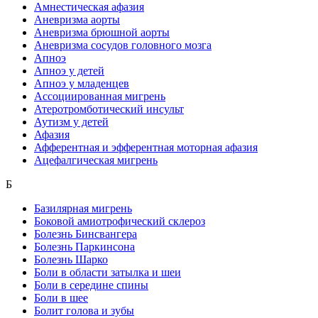
Амнестическая афазия
Аневризма аорты
Аневризма брюшной аорты
Аневризма сосудов головного мозга
Апноэ
Апноэ у детей
Апноэ у младенцев
Ассоциированная мигрень
Атеротромботический инсульт
Аутизм у детей
Афазия
Афферентная и эфферентная моторная афазия
Ацефалгическая мигрень
Б
Базилярная мигрень
Боковой амиотрофический склероз
Болезнь Бинсвангера
Болезнь Паркинсона
Болезнь Шарко
Боли в области затылка и шеи
Боли в середине спины
Боли в шее
Болит голова и зубы