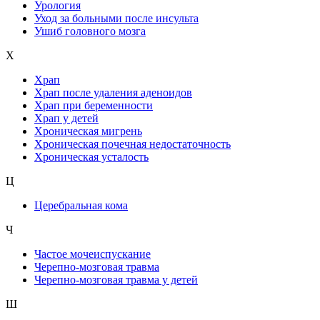
Урология
Уход за больными после инсульта
Ушиб головного мозга
Х
Храп
Храп после удаления аденоидов
Храп при беременности
Храп у детей
Хроническая мигрень
Хроническая почечная недостаточность
Хроническая усталость
Ц
Церебральная кома
Ч
Частое мочеиспускание
Черепно-мозговая травма
Черепно-мозговая травма у детей
Ш