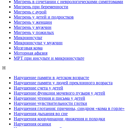
Мигрень в сочетании с неврологическими симптомами
Мигрень при беременности
Мигрень с аурой
Мигрень у детей и подростков
Мигрень у женщин
Мигрень у мужчин
Мигрень у пожилых
Микроинсульт
Микроинсульт у мужчин
Мозговая кома
Моторная афазия
МРТ при инсульте и микроинсульте
Н
Нарушение памяти в детском возрасте
Нарушение памяти у людей преклонного возраста
Нарушение счета у детей
Нарушение функции мочевого пузыря у детей
Нарушение чтения и письма у детей
Нарушение чувствительности глотки
Нарушения глотания: причины, синдром «кома в горле»
Нарушения дыхания во сне
Нарушения координации движения и походки
Нарушения осанки