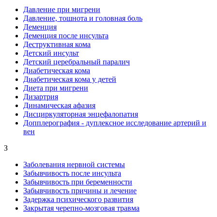
Давление при мигрени
Давление, тошнота и головная боль
Деменция
Деменция после инсульта
Деструктивная кома
Детский инсульт
Детский церебральный паралич
Диабетическая кома
Диабетическая кома у детей
Диета при мигрени
Дизартрия
Динамическая афазия
Дисциркуляторная энцефалопатия
Допплерография - дуплексное исследование артерий и
вен
З
Заболевания нервной системы
Забывчивость после инсульта
Забывчивость при беременности
Забывчивость причины и лечение
Задержка психического развития
Закрытая черепно-мозговая травма