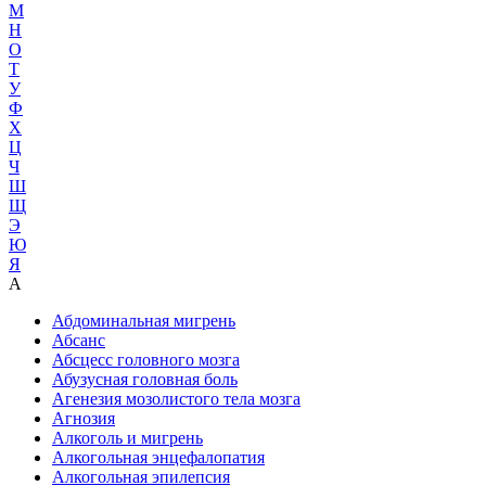
М
Н
О
Т
У
Ф
Х
Ц
Ч
Ш
Щ
Э
Ю
Я
А
Абдоминальная мигрень
Абсанс
Абсцесс головного мозга
Абузусная головная боль
Агенезия мозолистого тела мозга
Агнозия
Алкоголь и мигрень
Алкогольная энцефалопатия
Алкогольная эпилепсия