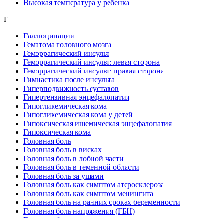
Высокая температура у ребенка
Г
Галлюцинации
Гематома головного мозга
Геморрагический инсульт
Геморрагический инсульт: левая сторона
Геморрагический инсульт: правая сторона
Гимнастика после инсульта
Гиперподвижность суставов
Гипертензивная энцефалопатия
Гипогликемическая кома
Гипогликемическая кома у детей
Гипоксическая ишемическая энцефалопатия
Гипоксическая кома
Головная боль
Головная боль в висках
Головная боль в лобной части
Головная боль в теменной области
Головная боль за ушами
Головная боль как симптом атеросклероза
Головная боль как симптом менингита
Головная боль на ранних сроках беременности
Головная боль напряжения (ГБН)