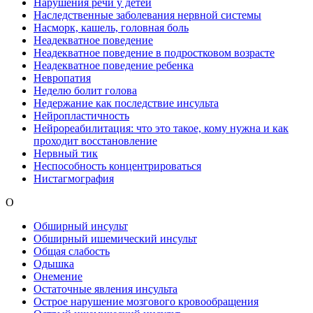
Нарушения речи у детей
Наследственные заболевания нервной системы
Насморк, кашель, головная боль
Неадекватное поведение
Неадекватное поведение в подростковом возрасте
Неадекватное поведение ребенка
Невропатия
Неделю болит голова
Недержание как последствие инсульта
Нейропластичность
Нейрореабилитация: что это такое, кому нужна и как
проходит восстановление
Нервный тик
Неспособность концентрироваться
Нистагмография
О
Обширный инсульт
Обширный ишемический инсульт
Общая слабость
Одышка
Онемение
Остаточные явления инсульта
Острое нарушение мозгового кровообращения