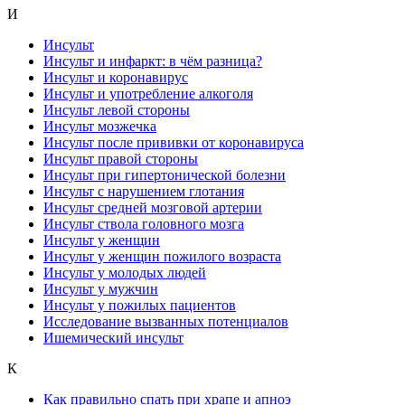
И
Инсульт
Инсульт и инфаркт: в чём разница?
Инсульт и коронавирус
Инсульт и употребление алкоголя
Инсульт левой стороны
Инсульт мозжечка
Инсульт после прививки от коронавируса
Инсульт правой стороны
Инсульт при гипертонической болезни
Инсульт с нарушением глотания
Инсульт средней мозговой артерии
Инсульт ствола головного мозга
Инсульт у женщин
Инсульт у женщин пожилого возраста
Инсульт у молодых людей
Инсульт у мужчин
Инсульт у пожилых пациентов
Исследование вызванных потенциалов
Ишемический инсульт
К
Как правильно спать при храпе и апноэ