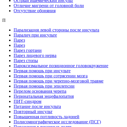
Острый ишемический инсульт
Отличие мигрени от головной боли
Отсутствие обоняния
П
Парализация левой стороны после инсульта
Паралич при инсульте
Парез
Парез
Парез гортани
Парез лицевого нерва
Парез стопы
Пароксизмальное позиционное головокружение
Первая помощь при инсульте
Первая помощь при сотрясении мозга
Первая помощь при черепно-мозговой травме
Первая помощь при эпилепсии
Перелом основания черепа
Перинатальная энцефалопатия
ПИТ-синдром
Питание после инсульта
Повторный инсульт
Повышенная потливость ладоней
Полисомнографическое исследование (ПСГ)
Поражения в височных долях