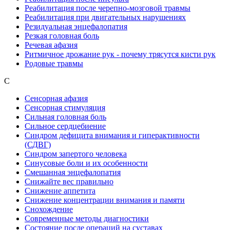
Реабилитация после черепно-мозговой травмы
Реабилитация при двигательных нарушениях
Резидуальная энцефалопатия
Резкая головная боль
Речевая афазия
Ритмичное дрожание рук - почему трясутся кисти рук
Родовые травмы
С
Сенсорная афазия
Сенсорная стимуляция
Сильная головная боль
Сильное сердцебиение
Синдром дефицита внимания и гиперактивности
(СДВГ)
Синдром запертого человека
Синусовые боли и их особенности
Смешанная энцефалопатия
Снижайте вес правильно
Снижение аппетита
Снижение концентрации внимания и памяти
Снохождение
Современные методы диагностики
Состояние после операций на суставах