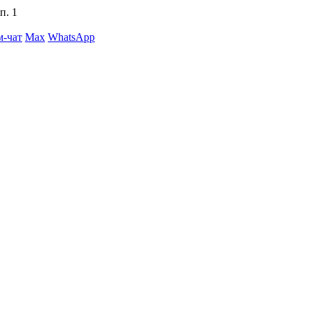
п. 1
м-чат
Max
WhatsApp