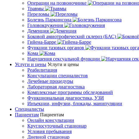
Операции на позвоночнике
Травмы
Переломы
Болезнь Паркинсона
Головокружения
Деменция
Боковой амиотрофический склероз (БАС)
Гийена-Барре
Функции тазовых органов
Кома
Нарушения сексуальной функции
Услуги и цены
Услуги и цены
Реабилитация
Консультации специалистов
Лечебные процедуры
Лабораторная диагностика
Комплексные программы обследований
Функциональная диагностика, УЗИ
Инъекции, инфузии, блокады, манипуляции
Специалисты
Пациентам
Пациентам
Онлайн консультации
Круглосуточный стационар
Условия пребывания
Дневной стационар