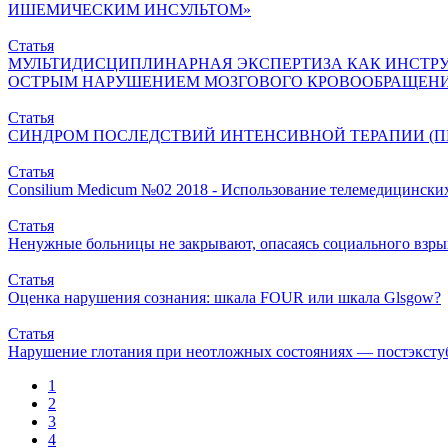
ИШЕМИЧЕСКИМ ИНСУЛЬТОМ»
Статья
МУЛЬТИДИСЦИПЛИНАРНАЯ ЭКСПЕРТИЗА КАК ИНСТР
ОСТРЫМ НАРУШЕНИЕМ МОЗГОВОГО КРОВООБРАЩЕН
Статья
СИНДРОМ ПОСЛЕДСТВИЙ ИНТЕНСИВНОЙ ТЕРАПИИ (П
Статья
Consilium Medicum №02 2018 - Использование телемедицински
Статья
Ненужные больницы не закрывают, опасаясь социального взры
Статья
Оценка нарушения сознания: шкала FOUR или шкала Glsgow?
Статья
Нарушение глотания при неотложных состояниях — постэксту
1
2
3
4