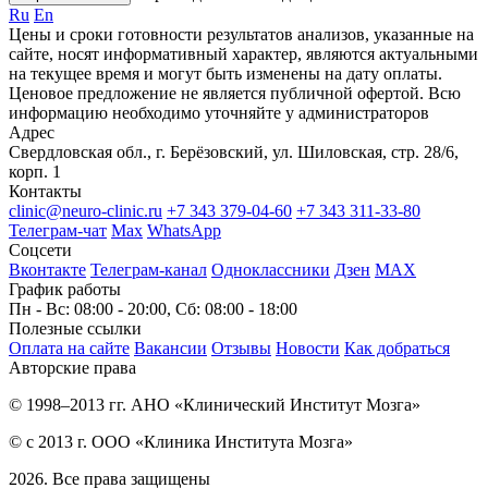
Ru
En
Цены и сроки готовности результатов анализов, указанные на
сайте, носят информативный характер, являются актуальными
на текущее время и могут быть изменены на дату оплаты.
Ценовое предложение не является публичной офертой. Всю
информацию необходимо уточняйте у администраторов
Адрес
Свердловская обл., г. Берёзовский, ул. Шиловская, стр. 28/6,
корп. 1
Контакты
clinic@neuro-clinic.ru
+7 343 379-04-60
+7 343 311-33-80
Телеграм-чат
Max
WhatsApp
Соцсети
Вконтакте
Телеграм-канал
Одноклассники
Дзен
МАХ
График работы
Пн - Вс: 08:00 - 20:00, Сб: 08:00 - 18:00
Полезные ссылки
Оплата на сайте
Вакансии
Отзывы
Новости
Как добраться
Авторские права
© 1998–2013 гг. АНО «Клинический Институт Мозга»
© с 2013 г. ООО «Клиника Института Мозга»
2026. Все права защищены