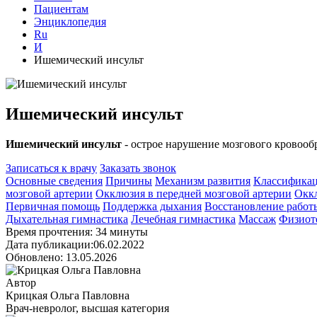
Пациентам
Энциклопедия
Ru
И
Ишемический инсульт
Ишемический инсульт
Ишемический инсульт
- острое нарушение мозгового кровооб
Записаться к врачу
Заказать звонок
Основные сведения
Причины
Механизм развития
Классифика
мозговой артерии
Окклюзия в передней мозговой артерии
Оккл
Первичная помощь
Поддержка дыхания
Восстановление работ
Дыхательная гимнастика
Лечебная гимнастика
Массаж
Физиот
Время прочтения: 34 минуты
Дата публикации:06.02.2022
Обновлено: 13.05.2026
Автор
Крицкая Ольга Павловна
Врач-невролог, высшая категория