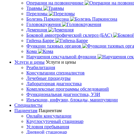
Операции на позвоночнике
Травмы
Переломы
Болезнь Паркинсона
Головокружения
Деменция
Боковой амиотрофический склероз (БАС)
Гийена-Барре
Функции тазовых органов
Кома
Нарушения сексуальной функции
Услуги и цены
Услуги и цены
Реабилитация
Консультации специалистов
Лечебные процедуры
Лабораторная диагностика
Комплексные программы обследований
Функциональная диагностика, УЗИ
Инъекции, инфузии, блокады, манипуляции
Специалисты
Пациентам
Пациентам
Онлайн консультации
Круглосуточный стационар
Условия пребывания
Дневной стационар