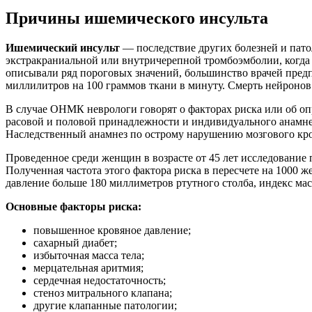
Причины ишемического инсульта
Ишемический инсульт
— последствие других болезней и пато
экстракраниальной или внутричерепной тромбоэмболии, когда
описывали ряд пороговых значений, большинство врачей предп
миллилитров на 100 граммов ткани в минуту. Смерть нейронов 
В случае ОНМК неврологи говорят о факторах риска или об оп
расовой и половой принадлежности и индивидуального анамнез
Наследственный анамнез по острому нарушению мозгового кр
Проведенное среди женщин в возрасте от 45 лет исследование 
Полученная частота этого фактора риска в пересчете на 1000 
давление больше 180 миллиметров ртутного столба, индекс мас
Основные факторы риска:
повышенное кровяное давление;
сахарный диабет;
избыточная масса тела;
мерцательная аритмия;
сердечная недостаточность;
стеноз митрального клапана;
другие клапанные патологии;