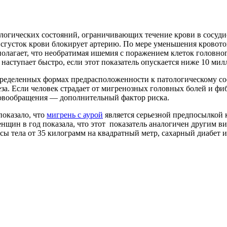
логических состояний, ограничивающих течение крови в сосудис
 сгусток крови блокирует артерию. По мере уменьшения кровот
олагает, что необратимая ишемия с поражением клеток головног
наступает быстро, если этот показатель опускается ниже 10 мил
ределенных формах предрасположенности к патологическому сост
а. Если человек страдает от мигренозных головных болей и фи
овообращения — дополнительный фактор риска.
показало, что
мигрень с аурой
является серьезной предпосылкой
женщин в год показала, что этот показатель аналогичен другим
сы тела от 35 килограмм на квадратный метр, сахарный диабет и