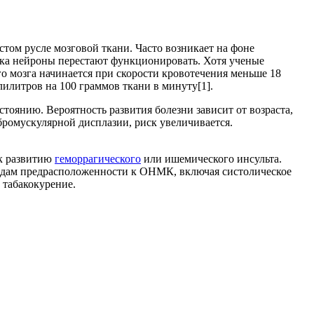
том русле мозговой ткани. Часто возникает на фоне
ока нейроны перестают функционировать. Хотя ученые
о мозга начинается при скорости кровотечения меньше 18
лилитров на 100 граммов ткани в минуту[1].
оянию. Вероятность развития болезни зависит от возраста,
бромускулярной дисплазии, риск увеличивается.
 к развитию
геморрагического
или ишемического инсульта.
 видам предрасположенности к ОНМК, включая систолическое
 табакокурение.