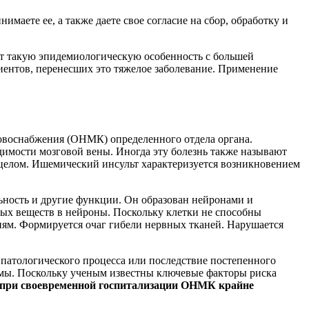
имаете ее, а также даете свое согласие на сбор, обработку и
ют такую эпидемиологическую особенность с большей
ентов, перенесших это тяжелое заболевание. Применение
овоснабжения (ОНМК) определенного отдела органа.
димости мозговой вены. Иногда эту болезнь также называют
 целом. Ишемический инсульт характеризуется возникновением
ность и другие функции. Он образован нейронами и
ых веществ в нейроны. Поскольку клетки не способны
иям. Формируется очаг гибели нервных тканей. Нарушается
 патологического процесса или последствие постепенного
емы. Поскольку ученым известны ключевые факторы риска
е при своевременной госпитализации ОНМК крайне