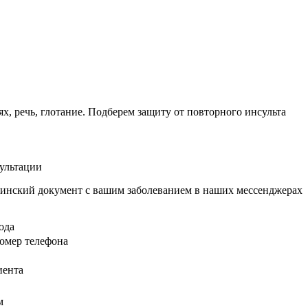
, речь, глотание. Подберем защиту от повторного инсульта
сультации
инский документ с вашим заболеванием в наших мессенджерах
ода
омер телефона
иента
м