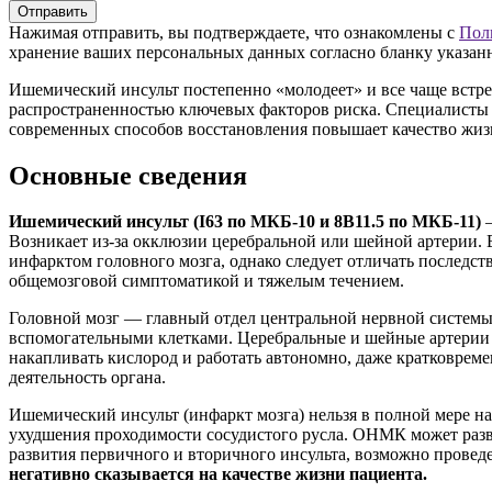
Отправить
Нажимая отправить, вы подтверждаете, что ознакомлены с
Пол
хранение ваших персональных данных согласно бланку указан
Ишемический инсульт постепенно «молодеет» и все чаще встре
распространенностью ключевых факторов риска. Специалисты 
современных способов восстановления повышает качество жиз
Основные сведения
Ишемический инсульт (I63 по МКБ-10 и 8B11.5 по МКБ-11)
—
Возникает из-за окклюзии церебральной или шейной артерии. 
инфарктом головного мозга, однако следует отличать последс
общемозговой симптоматикой и тяжелым течением.
Головной мозг — главный отдел центральной нервной системы
вспомогательными клетками. Церебральные и шейные артерии 
накапливать кислород и работать автономно, даже кратковрем
деятельность органа.
Ишемический инсульт (инфаркт мозга) нельзя в полной мере на
ухудшения
проходимости сосудистого русла. ОНМК может разв
развития первичного и вторичного инсульта, возможно прове
негативно сказывается на качестве жизни пациента.