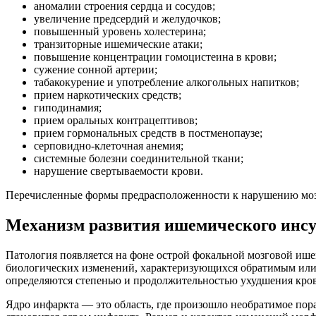
аномалии строения сердца и сосудов;
увеличение предсердий и желудочков;
повышенный уровень холестерина;
транзиторные ишемические атаки;
повышение концентрации гомоцистеина в крови;
сужение сонной артерии;
табакокурение и употребление алкогольных напитков;
прием наркотических средств;
гиподинамия;
прием оральных контрацептивов;
прием гормональных средств в постменопаузе;
серповидно-клеточная анемия;
системные болезни соединительной ткани;
нарушение свертываемости крови.
Перечисленные формы предрасположенности к нарушению мозг
Механизм развития ишемического инсу
Патология появляется на фоне острой фокальной мозговой ишем
биологических изменений, характеризующихся обратимым или
определяются степенью и продолжительностью ухудшения кров
Ядро инфаркта — это область, где произошло необратимое по