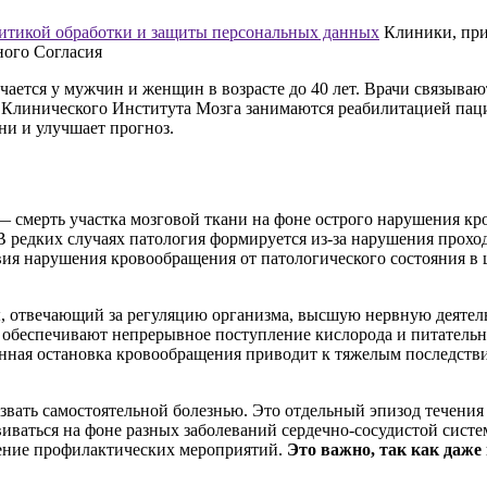
итикой обработки и защиты персональных данных
Клиники, прин
ного Согласия
чается у мужчин и женщин в возрасте до 40 лет. Врачи связыва
Клинического Института Мозга занимаются реабилитацией паци
ни и улучшает прогноз.
 смерть участка мозговой ткани на фоне острого нарушения кр
В редких случаях патология формируется из-за нарушения прохо
твия нарушения кровообращения от патологического состояния в
, отвечающий за регуляцию организма, высшую нервную деятель
обеспечивают непрерывное поступление кислорода и питательн
енная остановка кровообращения приводит к тяжелым последств
звать самостоятельной болезнью. Это отдельный эпизод течения
иваться на фоне разных заболеваний сердечно-сосудистой сист
дение профилактических мероприятий.
Это важно, так как даж