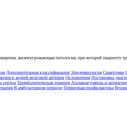
ращения, жизнеугрожающая патология, при которой пациенту тр
ция
Дополнительная классификация
Эпидемиология
Симптомы
юзия в задней мозговой артерии
Осложнения
Постановка диагн
ы сердца
Тромболитическая терапия
Антикоагулянты и антиагре
ерапия
В амбулаторном периоде
Первичная профилактика
Втори