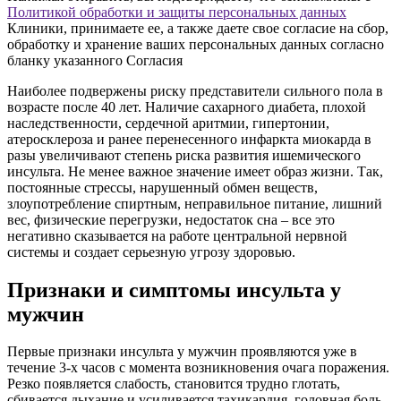
Политикой обработки и защиты персональных данных
Клиники, принимаете ее, а также даете свое согласие на сбор,
обработку и хранение ваших персональных данных согласно
бланку указанного Согласия
Наиболее подвержены риску представители сильного пола в
возрасте после 40 лет. Наличие сахарного диабета, плохой
наследственности, сердечной аритмии, гипертонии,
атеросклероза и ранее перенесенного инфаркта миокарда в
разы увеличивают степень риска развития ишемического
инсульта. Не менее важное значение имеет образ жизни. Так,
постоянные стрессы,
нарушенный обмен веществ,
злоупотребление спиртным, неправильное питание, лишний
вес, физические перегрузки, недостаток сна – все это
негативно сказывается на работе центральной нервной
системы и создает серьезную угрозу здоровью.
Признаки и симптомы инсульта у
мужчин
Первые признаки инсульта у мужчин проявляются уже в
течение 3-х часов с момента возникновения очага поражения.
Резко появляется слабость, становится трудно глотать,
сбивается дыхание и усиливается тахикардия, головная боль