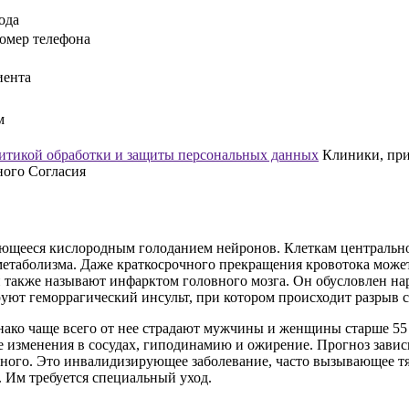
ода
омер телефона
иента
м
итикой обработки и защиты персональных данных
Клиники, прин
ного Согласия
ающееся кислородным голоданием нейронов. Клеткам центральн
етаболизма. Даже краткосрочного прекращения кровотока может
 также называют инфарктом головного мозга. Он обусловлен на
уют геморрагический инсульт, при котором происходит разрыв 
днако чаще всего от нее страдают мужчины и женщины старше 5
ие изменения в сосудах, гиподинамию и ожирение. Прогноз зави
льного. Это инвалидизирующее заболевание, часто вызывающее 
. Им требуется специальный уход.