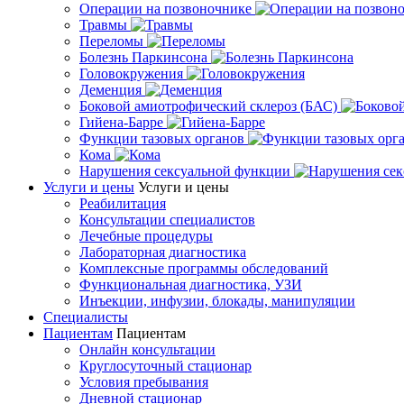
Операции на позвоночнике
Травмы
Переломы
Болезнь Паркинсона
Головокружения
Деменция
Боковой амиотрофический склероз (БАС)
Гийена-Барре
Функции тазовых органов
Кома
Нарушения сексуальной функции
Услуги и цены
Услуги и цены
Реабилитация
Консультации специалистов
Лечебные процедуры
Лабораторная диагностика
Комплексные программы обследований
Функциональная диагностика, УЗИ
Инъекции, инфузии, блокады, манипуляции
Специалисты
Пациентам
Пациентам
Онлайн консультации
Круглосуточный стационар
Условия пребывания
Дневной стационар