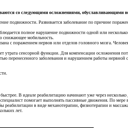
иваются со следующими осложнениями, обуславливающими нео
ение подвижности. Развивается заболевание по причине пораже
наблюдается полное нарушение подвижности одной или нескольк
но снижающее мобильность.
язана с поражением нервов или отделов головного мозга. Челов
ет утрата сенсорной функции. Для компенсации осложнения пот
стью перенесенного заболевания и нарушением работы нервной с
сти.
быстрее. В идеале реабилитацию начинают уже через несколько 
я, специалист помогает выполнять пассивные движения. По мере
 реабилитации в виде механотерапии, физиотерапии и массажа
ольких лет.