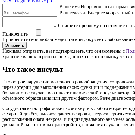
Max
Telegram
WhatsApp
Ваше имя
Неправильный формат вв
Ваш телефон
Введите корректный н
Опишите проблему и состояние пац
Прикрепить
Прикрепите свой любой медицинский документ с заболевание
Отправить
Нажимая отправить, вы подтверждаете, что ознакомлены с
Пол
хранение ваших персональных данных согласно бланку указан
Что такое инсульт
Это острое нарушение мозгового кровообращения, сопровожд
через артерии для выполнения своих функций и поддержания м
большинстве случаев возникает ишемический инсульт, который
объемного образования или другим фактором. Реже диагностир
Сосудистая катастрофа может возникнуть в любом возрасте, о
сахарный диабет, высокое давление крови, атеросклеротическ
расположения очага некроза, и индивидуального анамнеза бо
движений, когнитивных расстройств, снижения слуха и зрения