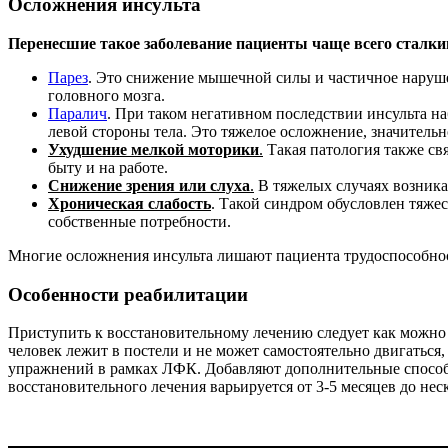
Осложнения инсульта
Перенесшие такое заболевание пациенты чаще всего сталк
Парез
. Это снижение мышечной силы и частичное наруш
головного мозга.
Паралич
. При таком негативном последствии инсульта 
левой стороны тела. Это тяжелое осложнение, значитель
Ухудшение мелкой моторики
.
Такая патология также св
быту и на работе.
Снижение зрения или слуха
.
В тяжелых случаях возника
Хроническая слабость
. Такой синдром обусловлен тяже
собственные потребности.
Многие осложнения инсульта лишают пациента трудоспособно
Особенности реабилитации
Приступить к восстановительному лечению следует как можно 
человек лежит в постели и не может самостоятельно двигатьс
упражнений в рамках ЛФК. Добавляют дополнительные способы
восстановительного лечения варьируется от 3-5 месяцев до неск