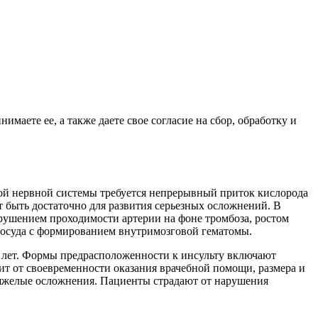
имаете ее, а также даете свое согласие на сбор, обработку и
ой нервной системы требуется непрерывный приток кислорода
 быть достаточно для развития серьезных осложнений. В
рушением проходимости артерии на фоне тромбоза, ростом
сосуда с формированием внутримозговой гематомы.
5 лет. Формы предрасположенности к инсульту включают
сит от своевременности оказания
врачебной помощи, размера и
тяжелые осложнения. Пациенты страдают от нарушения