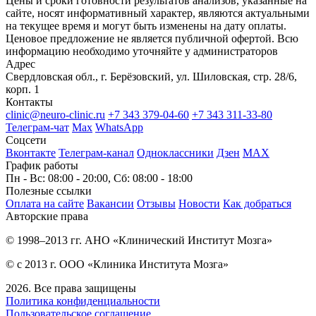
Цены и сроки готовности результатов анализов, указанные на
сайте, носят информативный характер, являются актуальными
на текущее время и могут быть изменены на дату оплаты.
Ценовое предложение не является публичной офертой. Всю
информацию необходимо уточняйте у администраторов
Адрес
Свердловская обл., г. Берёзовский, ул. Шиловская, стр. 28/6,
корп. 1
Контакты
clinic@neuro-clinic.ru
+7 343 379-04-60
+7 343 311-33-80
Телеграм-чат
Max
WhatsApp
Соцсети
Вконтакте
Телеграм-канал
Одноклассники
Дзен
МАХ
График работы
Пн - Вс: 08:00 - 20:00, Сб: 08:00 - 18:00
Полезные ссылки
Оплата на сайте
Вакансии
Отзывы
Новости
Как добраться
Авторские права
© 1998–2013 гг. АНО «Клинический Институт Мозга»
© с 2013 г. ООО «Клиника Института Мозга»
2026. Все права защищены
Политика конфиденциальности
Пользовательское соглашение