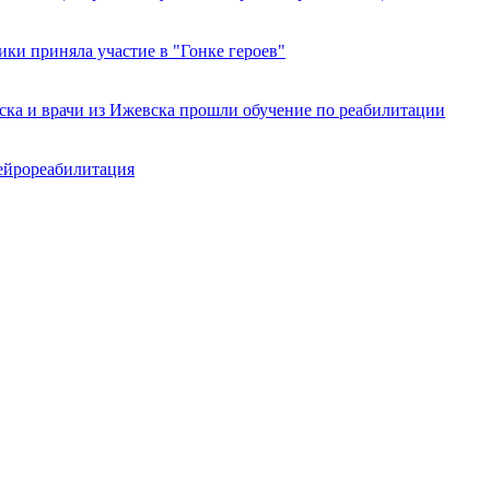
ки приняла участие в "Гонке героев"
ка и врачи из Ижевска прошли обучение по реабилитации
ейрореабилитация