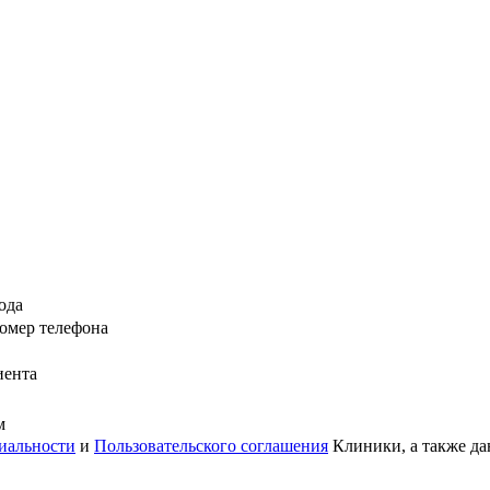
ода
омер телефона
иента
м
иальности
и
Пользовательского соглашения
Клиники, а также да