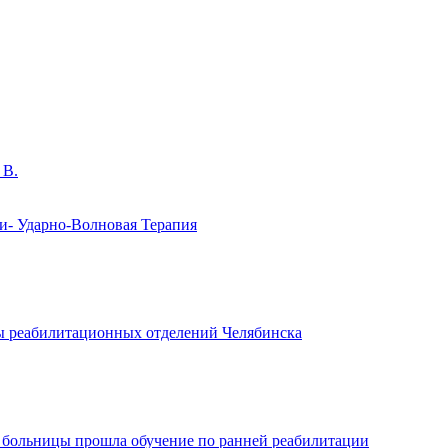
 В.
и- Ударно-Волновая Терапия
 реабилитационных отделений Челябинска
больницы прошла обучение по ранней реабилитации