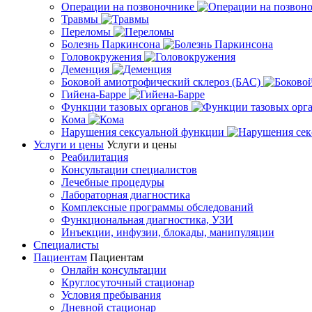
Операции на позвоночнике
Травмы
Переломы
Болезнь Паркинсона
Головокружения
Деменция
Боковой амиотрофический склероз (БАС)
Гийена-Барре
Функции тазовых органов
Кома
Нарушения сексуальной функции
Услуги и цены
Услуги и цены
Реабилитация
Консультации специалистов
Лечебные процедуры
Лабораторная диагностика
Комплексные программы обследований
Функциональная диагностика, УЗИ
Инъекции, инфузии, блокады, манипуляции
Специалисты
Пациентам
Пациентам
Онлайн консультации
Круглосуточный стационар
Условия пребывания
Дневной стационар