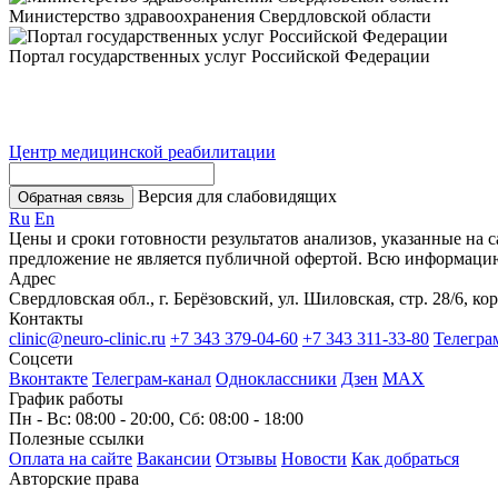
Министерство здравоохранения Свердловской области
Портал государственных услуг Российской Федерации
Центр медицинской реабилитации
Версия для слабовидящих
Обратная связь
Ru
En
Цены и сроки готовности результатов анализов, указанные на 
предложение не является публичной офертой. Всю информаци
Адрес
Свердловская обл., г. Берёзовский, ул. Шиловская, стр. 28/6, кор
Контакты
clinic@neuro-clinic.ru
+7 343 379-04-60
+7 343 311-33-80
Телегра
Соцсети
Вконтакте
Телеграм-канал
Одноклассники
Дзен
МАХ
График работы
Пн - Вс: 08:00 - 20:00, Сб: 08:00 - 18:00
Полезные ссылки
Оплата на сайте
Вакансии
Отзывы
Новости
Как добраться
Авторские права