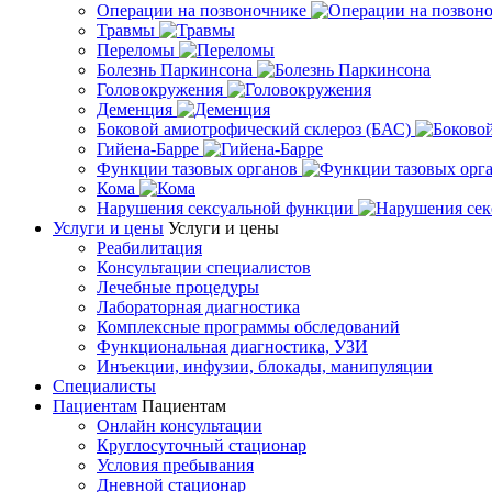
Операции на позвоночнике
Травмы
Переломы
Болезнь Паркинсона
Головокружения
Деменция
Боковой амиотрофический склероз (БАС)
Гийена-Барре
Функции тазовых органов
Кома
Нарушения сексуальной функции
Услуги и цены
Услуги и цены
Реабилитация
Консультации специалистов
Лечебные процедуры
Лабораторная диагностика
Комплексные программы обследований
Функциональная диагностика, УЗИ
Инъекции, инфузии, блокады, манипуляции
Специалисты
Пациентам
Пациентам
Онлайн консультации
Круглосуточный стационар
Условия пребывания
Дневной стационар