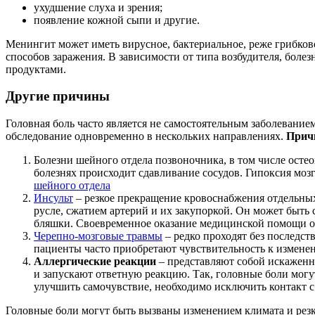
ухудшение слуха и зрения;
появление кожной сыпи и другие.
Менингит может иметь вирусное, бактериальное, реже грибков
способов
заражения. В зависимости от типа возбудителя, боле
продуктами.
Другие причины
Головная боль часто является не самостоятельным заболевание
обследование одновременно в нескольких направлениях.
Причи
Болезни шейного отдела позвоночника, в том числе остео
болезнях происходит сдавливание сосудов. Гипоксия мо
шейного отдела
Инсульт
– резкое прекращение кровоснабжения отдельных
русле, сжатием артерий и их закупоркой. Он может быть
бляшки. Своевременное оказание медицинской помощи ос
Черепно-мозговые травмы
– редко проходят без последс
пациенты часто приобретают чувствительность к измене
Аллергические реакции
– представляют собой искажен
и запускают ответную реакцию. Так, головные боли мог
улучшить самочувствие, необходимо исключить контакт с
Головные боли могут быть вызваны изменением климата и рез