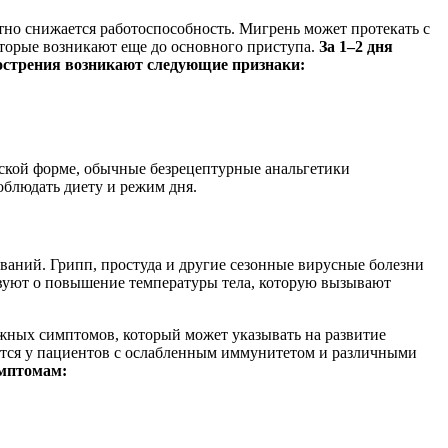
тно снижается работоспособность. Мигрень может протекать с
оторые возникают еще до основного приступа.
За 1–2 дня
бострения возникают следующие признаки:
еской форме, обычные безрецептурные анальгетики
облюдать диету и режим дня.
ваний. Грипп, простуда и другие сезонные вирусные болезни
твуют о повышение температуры тела, которую вызывают
вожных симптомов, который может указывать на развитие
яется у пациентов с ослабленным иммунитетом и различными
имптомам: