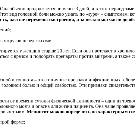
Она обычно продолжается не менее 3 дней, и в этот период заме
Этот вид головной боли можно узнать по «ауре» – симптомам, к
ть, частые перемены настроения, а за несколько часов до о
ений;
ых кругов перед глазами.
тируется у женщин старше 20 лет. Если она
протекает в хронич
ься с врачом и подобрать препараты против мигрени, а также с
озноб и тошнота – это типичные признаки инфекционных заболе
я головной болью и общей слабостью. Эти признаки свидетельс
мости от времени суток и физической активности – один из тре
головного мозга и опасна для жизни пациента. Она чаще проявл
говых травм.
Менингит можно определить по характерным с
строй форме;