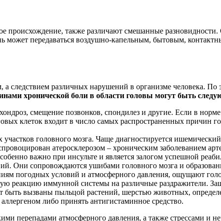
ое происхождение, также различают смешанные разновидности. О
знь может передаваться воздушно-капельным, бытовым, контактн
м, а следствием различных нарушений в организме человека. По
нами хронической боли в области головы могут быть след
хондроз, смещение позвонков, спондилез и другие. Если в норме 
зговых клеток входит в число самых распространенных причин г
 участков головного мозга. Чаще диагностируется ишемический
 спровоцирован атеросклерозом – хроническим заболеванием арт
обенно важно при инсульте и является залогом успешной реаби
твий. Они сопровождаются ушибами головного мозга и образован
ниям погодных условий и атмосферного давления, ощущают голов
ную реакцию иммунной системы на различные раздражители. За
ут быть вызваны пыльцой растений, шерстью животных, опреде
 аллергеном либо принять антигистаминное средство.
кими перепадами атмосферного давления, а
также стрессами и н