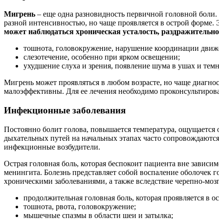
Мигрень
– еще одна разновидность первичной головной боли. 
разной интенсивностью, но чаще проявляется в острой форме. 
может наблюдаться хроническая усталость, раздражительнос
тошнота, головокружение, нарушение координации движ
слезотечение, особенно при ярком освещении;
ухудшение слуха и зрения, появление шума в ушах и темн
Мигрень может проявляться в любом возрасте, но чаще диагнос
малоэффективны. Для ее лечения необходимо проконсультироват
Инфекционные заболевания
Постоянно болит голова, повышается температура, ощущается 
дыхательных путей на начальных этапах часто сопровождаютс
инфекционные возбудители.
Острая головная боль, которая беспокоит пациента вне зависи
менингита. Болезнь представляет собой воспаление оболочек 
хроническими заболеваниями, а также вследствие черепно-моз
продолжительная головная боль, которая проявляется в о
тошнота, рвота, головокружение;
мышечные спазмы в области шеи и затылка;