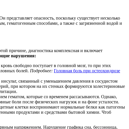
н представляет опасность, поскольку существует несколько
ым, гематогенным способами, а также с загрязненной водой и
 этой причине, диагностика комплексная и включает
ующие нарушения:
кровь свободно поступает в головной мозг, то при этих
оловных болей.
Подробнее:
Головная боль при остеохондрозе
 инсульт, связанный с уменьшением давления в сосудистом
ерий, при котором на их стенках формируются холестериновые
литации.
ием гематом, которые со временем рассасываются. Однако,
ные боли после физических нагрузок и на фоне усталости.
щитные клетки воспринимают нормальные белки как патогены
ленными продуктами и средствами бытовой химии. Чтоб
ервным напряжением. Нарушение графика сна, бессонница,