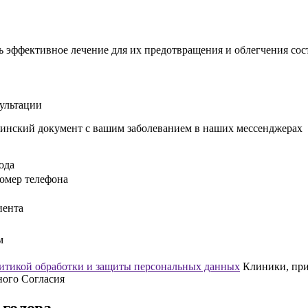
 эффективное лечение для их предотвращения и облегчения сос
сультации
инский документ с вашим заболеванием в наших мессенджерах
ода
омер телефона
иента
м
итикой обработки и защиты персональных данных
Клиники, прин
ного Согласия
 голова