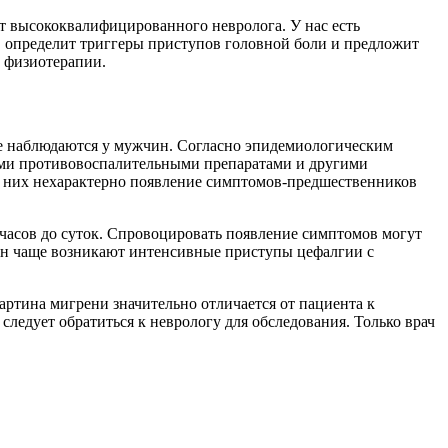
т высококвалифицированного невролога. У нас есть
, определит триггеры приступов головной боли и предложит
и физиотерапии.
ще наблюдаются у мужчин. Согласно эпидемиологическим
ными противовоспалительными препаратами и другими
я них нехарактерно появление симптомов-предшественников
часов до суток. Спровоцировать появление симптомов могут
ин чаще возникают интенсивные приступы цефалгии с
артина мигрени значительно отличается от пациента к
ледует обратиться к неврологу для обследования. Только врач