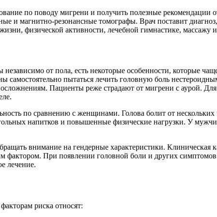
вание по поводу мигрени и получить полезные рекомендации о
ные и магнитно-резонансные томографы. Врач поставит диагноз
жизни, физической активности, лечебной гимнастике, массажу 
 независимо от пола, есть некоторые особенности, которые ча
нны самостоятельно пытаться лечить головную боль нестероид
м осложнениям. Пациенты реже страдают от мигрени с аурой. Дл
еле.
ность по сравнению с женщинами. Голова болит от нескольких 
огольных напитков и повышенные физические нагрузки. У мужч
 обращать внимание на гендерные характеристики. Клиническая к
ым фактором. При появлении головной боли и других симптомов с
е лечение.
факторам риска относят: