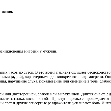
тояния;
озникновения мигрени у мужчин.
ьких часов до суток. В это время пациент ощущает беспокойств
иками (аурой), характерными для конкретного вида мигрени. Он
ния, нарушение слуха, покалывание или онемение в теле, слабос
й или двусторонней, слабой или выраженной. Длится она от 2 д
ласти затылка, виска или лба. Приступ нередко сопровождаетс
й свет и другие сенсорные раздражители усиливают боль. Интен