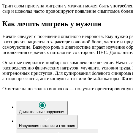
Триггером приступа мигрени у мужчин может быть употреблени
сыр и шоколад часто
провоцируют появление симптомов болезн
Как лечить мигрень у мужчин
Начать следует с посещения опытного невролога. Ему нужно р
расспросит пациента о характере головной боли, частоте и п
самочувствие. Важную роль в диагностике играет изучение обр
исключения серьезных патологий со стороны ЦНС. Дополнител
Опытные неврологи подбирают комплексное лечение. Начать сл
распределению физических нагрузок, улучшить условия труда.
мигренозных приступов. Для купирования болевого синдрома
антидепрессанты, антиконвульсанты или бета-блокаторы. Физио
Ответьте на несколько вопросов — получите ориентировочную