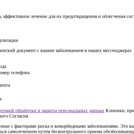
 эффективное лечение для их предотвращения и облегчения сос
сультации
инский документ с вашим заболеванием в наших мессенджерах
ода
омер телефона
иента
м
итикой обработки и защиты персональных данных
Клиники, прин
ного Согласия
нные с факторами риска и коморбидными заболеваниями. Это ва
ться самолечением путем бесконтрольного приема обезболивающ