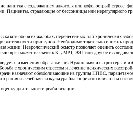
е напитка с содержанием алкоголя или кофе, острый стресс, фи
и. Пациенты, страдающие от бессонницы или нерегулярного гр
ассказать обо всех жалобах, перенесенных или хронических заб
родолжительности приступов. Необходимо тщательно описать про
аза жизни. Неврологический осмотр позволяет оценить состояние
ьно врач может назначить КТ, МРТ, ЭЭГ или другое исследован
едует с изменения образа жизни. Нужно выявить триггеры и изб
 Борьба с хроническим стрессом и лечение психических расстро
 врачи назначают обезболивающие из группы НПВС, парацетамо
терапия и лечебная физкультура благоприятно влияют на состоя
 оценку длительности реабилитации