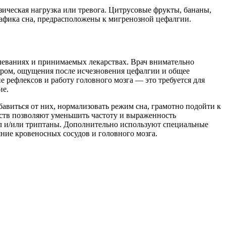
зическая нагрузка или тревога. Цитрусовые фрукты, бананы,
афика сна, предрасположены к мигренозной цефалгии.
олеваниях и принимаемых лекарствах. Врач внимательно
дром, ощущения после исчезновения цефалгии и общее
 рефлексов и работу головного мозга — это требуется для
ие.
авиться от них, нормализовать режим сна, грамотно подойти к
йств позволяют уменьшить частоту и выраженность
л и/или триптаны. Дополнительно используют специальные
ние кровеносных сосудов и головного мозга.