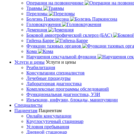
Операции на позвоночнике
Травмы
Переломы
Болезнь Паркинсона
Головокружения
Деменция
Боковой амиотрофический склероз (БАС)
Гийена-Барре
Функции тазовых органов
Кома
Нарушения сексуальной функции
Услуги и цены
Услуги и цены
Реабилитация
Консультации специалистов
Лечебные процедуры
Лабораторная диагностика
Комплексные программы обследований
Функциональная диагностика, УЗИ
Инъекции, инфузии, блокады, манипуляции
Специалисты
Пациентам
Пациентам
Онлайн консультации
Круглосуточный стационар
Условия пребывания
Дневной стационар