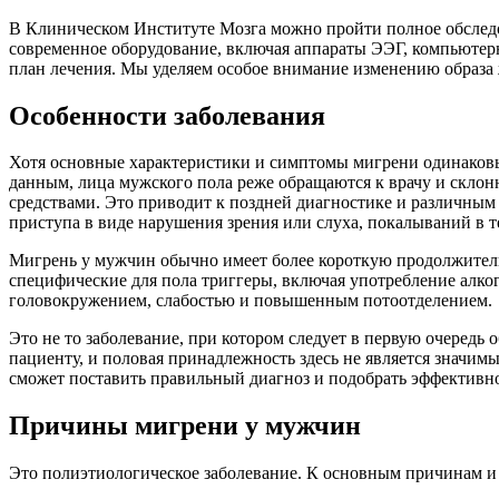
В Клиническом Институте Мозга можно пройти полное обследо
современное оборудование, включая аппараты ЭЭГ, компьютер
план лечения. Мы уделяем особое внимание изменению образа 
Особенности заболевания
Хотя основные характеристики и симптомы мигрени одинаковы
данным, лица мужского пола реже обращаются к врачу и скло
средствами. Это приводит к поздней диагностике и различны
приступа в виде нарушения зрения или слуха, покалываний в т
Мигрень у мужчин обычно имеет более короткую продолжитель
специфические для пола триггеры, включая употребление алк
головокружением, слабостью и повышенным потоотделением.
Это не то заболевание, при котором следует в первую очередь
пациенту, и половая принадлежность здесь не является значим
сможет поставить правильный диагноз и
подобрать эффективно
Причины мигрени у мужчин
Это полиэтиологическое заболевание. К основным причинам и 