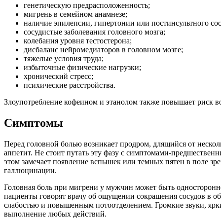
генетическую предрасположенность;
мигрень в семейном анамнезе;
наличие эпилепсии, гипертонии или постинсультного сос
сосудистые заболевания головного мозга;
колебания уровня тестостерона;
дисбаланс нейромедиаторов в головном мозге;
тяжелые условия труда;
избыточные физические нагрузки;
хронический стресс;
психические расстройства.
Злоупотребление кофеином и этанолом также повышает риск в
Симптомы
Перед головной болью возникает продром, длящийся от нескол
аппетит. Не стоит путать эту фазу с симптомами-предшественн
этом замечает появление вспышек или темных пятен в поле зре
галлюцинации.
Головная боль при мигрени у мужчин может быть односторонне
пациенты говорят врачу об ощущении сокращения сосудов в об
слабостью и повышенным потоотделением. Громкие звуки, ярки
выполнение любых действий.