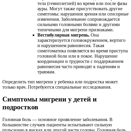
тела (гемиплегией) во время или после фазы
ауры. Могут также присутствовать другие
симптомы: нарушения зрения или сенсорные
изменения. Заболевание сопровождается
сильными головными болями и другими
типичными для мигрени признаками.
Вестибулярная мигрень.
Она
характеризуется головокружением, вертиго
и нарушением равновесия. Такая
симптоматика появляется во время приступа
головной боли или в покое. Нарушение
координации и трудности с поддержанием
равновесия часто приводят к падениям и
травмам.
Определить тип мигрени у ребенка или подростка может
только врач. Потребуются специальные исследования.
Симптомы мигрени у детей и
подростков
Головная боль — основное проявление заболевания. В
большинстве случаев пациенты испытывают сильную
пульсацию в висках или другой части головы. Головная боль