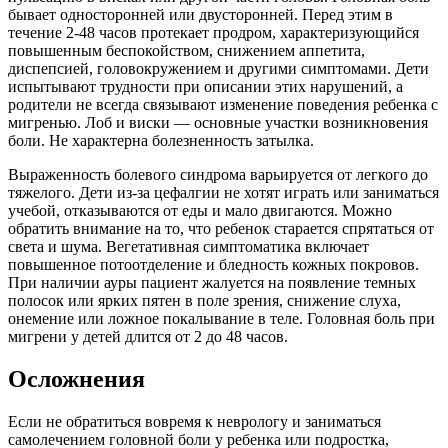
бывает односторонней или двусторонней. Перед этим в
течение 2-48 часов протекает продром, характеризующийся
повышенным беспокойством, снижением аппетита,
диспепсией, головокружением и другими симптомами. Дети
испытывают трудности при описании этих нарушений, а
родители не всегда связывают изменение поведения ребенка с
мигренью. Лоб и виски — основные участки возникновения
боли. Не характерна болезненность затылка.
Выраженность болевого синдрома варьируется от легкого до
тяжелого. Дети из-за цефалгии не хотят играть или заниматься
учебой, отказываются от еды и мало двигаются. Можно
обратить внимание на то, что ребенок старается спрятаться от
света и шума. Вегетативная симптоматика включает
повышенное потоотделение и бледность кожных покровов.
При наличии ауры пациент жалуется на появление темных
полосок
или ярких пятен в поле зрения, снижение слуха,
онемение или ложное покалывание в теле. Головная боль при
мигрени у детей длится от 2 до 48 часов.
Осложнения
Если не обратиться вовремя к неврологу и заниматься
самолечением головной боли у ребенка или подростка,