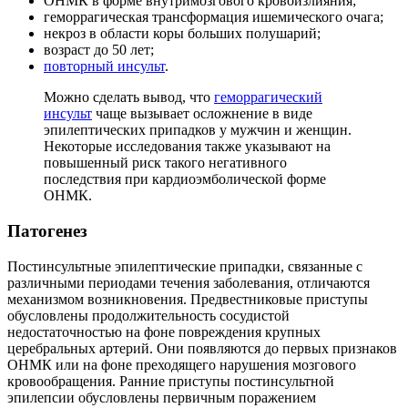
ОНМК в форме внутримозгового кровоизлияния;
геморрагическая трансформация ишемического очага;
некроз в области коры больших полушарий;
возраст до 50 лет;
повторный инсульт
.
Можно сделать вывод, что
геморрагический
инсульт
чаще вызывает осложнение в виде
эпилептических припадков у мужчин и женщин.
Некоторые исследования также указывают на
повышенный риск такого негативного
последствия при кардиоэмболической форме
ОНМК.
Патогенез
Постинсультные эпилептические припадки, связанные с
различными периодами течения заболевания, отличаются
механизмом возникновения. Предвестниковые приступы
обусловлены продолжительность сосудистой
недостаточностью на фоне повреждения крупных
церебральных артерий. Они появляются до первых признаков
ОНМК или на фоне преходящего нарушения мозгового
кровообращения. Ранние приступы постинсультной
эпилепсии обусловлены первичным поражением