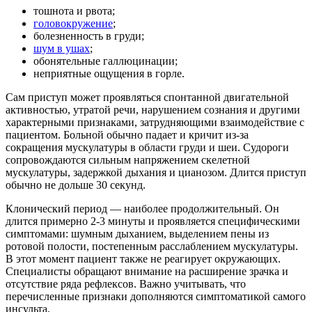
тошнота и рвота;
головокружение
;
болезненность в груди;
шум в ушах
;
обонятельные галлюцинации;
неприятные ощущения в горле.
Сам приступ может проявляться спонтанной двигательной
активностью, утратой речи, нарушением сознания и другими
характерными признаками, затрудняющими взаимодействие с
пациентом. Больной обычно падает и кричит из-за
сокращения мускулатуры в области груди и шеи. Судороги
сопровождаются сильным напряжением скелетной
мускулатуры, задержкой дыхания и цианозом. Длится приступ
обычно не дольше 30 секунд.
Клонический период — наиболее продолжительный. Он
длится примерно 2-3 минуты и проявляется специфическими
симптомами: шумным дыханием, выделением пены из
ротовой полости, постепенным расслаблением мускулатуры.
В
этот момент пациент также не реагирует окружающих.
Специалисты обращают внимание на расширение зрачка и
отсутствие ряда рефлексов. Важно учитывать, что
перечисленные признаки дополняются симптоматикой самого
инсульта.