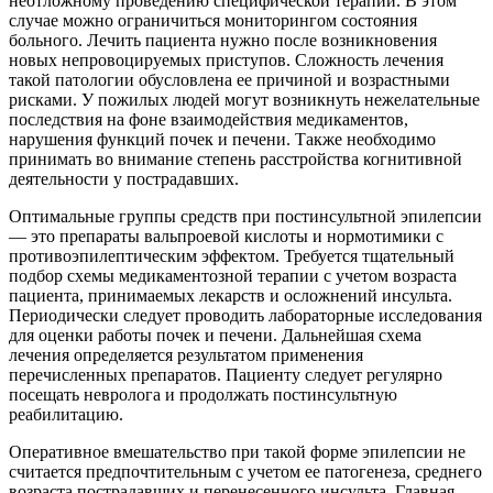
неотложному проведению специфической терапии. В этом
случае можно ограничиться мониторингом состояния
больного. Лечить пациента нужно после возникновения
новых непровоцируемых приступов. Сложность лечения
такой патологии обусловлена ее причиной и возрастными
рисками. У пожилых людей могут возникнуть нежелательные
последствия на фоне взаимодействия медикаментов,
нарушения функций почек и печени. Также необходимо
принимать во внимание степень расстройства когнитивной
деятельности у пострадавших.
Оптимальные группы средств при постинсультной эпилепсии
— это препараты вальпроевой кислоты и нормотимики с
противоэпилептическим эффектом. Требуется тщательный
подбор схемы медикаментозной терапии с учетом возраста
пациента, принимаемых лекарств и осложнений инсульта.
Периодически следует проводить лабораторные исследования
для оценки работы почек и печени. Дальнейшая схема
лечения определяется результатом применения
перечисленных препаратов. Пациенту следует регулярно
посещать невролога и продолжать постинсультную
реабилитацию.
Оперативное вмешательство при такой форме эпилепсии не
считается предпочтительным с учетом ее патогенеза, среднего
возраста пострадавших и перенесенного инсульта. Главная