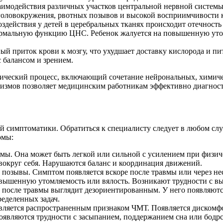
модействия различных участков центральной нервной системы
оловокружения, рвотных позывов и высокой восприимчивости к
здействия у детей в церебральных тканях происходит отечность 
ормальную функцию ЦНС. Ребенок жалуется на повышенную утом
й приток крови к мозгу, что ухудшает доставку кислорода и пи
 балансом и зрением.
огический процесс, включающий сочетание нейрональных, химич
измов позволяет медицинским работникам эффективно диагности
ой симптоматики. Обратиться к специалисту следует в любом слу
омы:
вмы. Она может быть легкой или сильной с усилением при физич
округ себя. Нарушаются баланс и координация движений.
позывы. Симптом появляется вскоре после травмы или через нес
овышенную утомляемость или вялость. Возникают трудности с в
 после травмы выглядит дезориентированным. У него появляютс
еделенных задач.
ляется распространенным признаком ЧМТ. Появляется дискомфо
появляются трудности с засыпанием, поддержанием сна или бодр