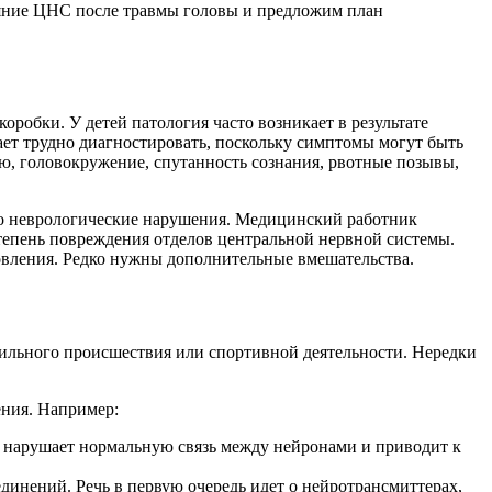
ояние ЦНС после травмы головы и предложим план
робки. У детей патология часто возникает в результате
ает трудно диагностировать, поскольку симптомы могут быть
ю, головокружение, спутанность сознания, рвотные позывы,
ибо неврологические нарушения. Медицинский работник
тепень повреждения отделов центральной нервной системы.
овления. Редко нужны дополнительные вмешательства.
обильного происшествия или спортивной деятельности. Нередки
ения. Например:
о нарушает нормальную связь между нейронами и приводит к
динений. Речь в первую очередь идет о нейротрансмиттерах,