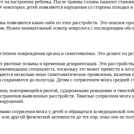
т на настроение ребенка. После травмы головы пациент станови
 некоторых детей появляются нарушения со стороны походки и
вы появляются какие-либо из этих расстройств. Это опасное про
ом. Нужен внимательный осмотр невролога с последующим обсл
 степени повреждения органа и симптоматики. Это делают по ре
т рвотные позывы и временная дезориентация. Эти расстройства
рекомендации специалиста, поскольку это может привести к нег
даются несколько иные симптоматические проявления, включая п
сохраняются до полугода. Детям с сотрясением мозга средней с
ания, повторяющейся рвотой, судорожными реакциями и тяжелой
устранения выявленных расстройств. Тяжелые сотрясения мозга 
 нарушений.
мами сотрясения мозга у детей и обращаться за медицинской п
или другой физической активности до тех пор, пока они не полу