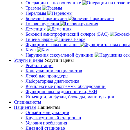
Операции на позвоночнике
Травмы
Переломы
Болезнь Паркинсона
Головокружения
Деменция
Боковой амиотрофический склероз (БАС)
Гийена-Барре
Функции тазовых органов
Кома
Нарушения сексуальной функции
Услуги и цены
Услуги и цены
Реабилитация
Консультации специалистов
Лечебные процедуры
Лабораторная диагностика
Комплексные программы обследований
Функциональная диагностика, УЗИ
Инъекции, инфузии, блокады, манипуляции
Специалисты
Пациентам
Пациентам
Онлайн консультации
Круглосуточный стационар
Условия пребывания
Дневной стационар