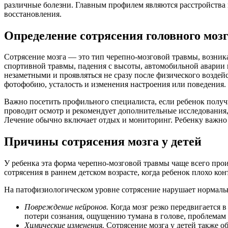
различные болезни. Главным профилем являются расстройства
восстановления.
Определение сотрясения головного моз
Сотрясение мозга — это тип черепно-мозговой травмы, возник
спортивной травмы, падения с высоты, автомобильной аварии и
незаметными и проявляться не сразу после физического возд
фотофобию, усталость и изменения настроения или поведения.
Важно посетить профильного специалиста, если ребенок полу
проводит осмотр и рекомендует дополнительные исследования,
Лечение обычно включает отдых и мониторинг. Ребенку важно 
Причины сотрясения мозга у детей
У ребенка эта форма черепно-мозговой травмы чаще всего про
сотрясения в раннем детском возрасте, когда ребенок плохо ко
На патофизиологическом уровне сотрясение нарушает нормаль
Повреждение нейронов.
Когда мозг резко передвигается 
потери сознания, ощущению тумана в голове, проблемам
Химические изменения.
Сотрясение мозга у детей также о