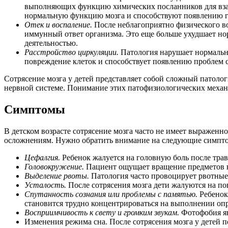
выполняющих функцию химических посланников для взаи
нормальную функцию мозга и способствуют появлению г
Отек и воспаление.
После неблагоприятно физического во
иммунный ответ организма. Это еще больше ухудшает н
деятельностью.
Расстройство циркуляции.
Патология нарушает нормальны
повреждение клеток и способствует появлению проблем с
Сотрясение мозга у детей представляет собой сложный патол
нервной системе. Понимание этих патофизиологических механ
Симптомы
В детском возрасте сотрясение мозга часто не имеет выраженн
осложнениям. Нужно обратить внимание на следующие симпт
Цефалгия.
Ребенок жалуется на головную боль после тра
Головокружение.
Пациент ощущает вращение предметов в
Выделение рвоты.
Патология часто провоцирует рвотные 
Усталость.
После сотрясения мозга дети жалуются на п
Спутанность сознания или проблемы с памятью.
Ребенок
становится трудно концентрироваться на выполнении опр
Восприимчивость к свету и громким звукам.
Фотофобия яв
Изменения режима сна. После сотрясения мозга у детей 