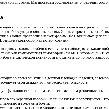
 нервной системы. Мы проведем обследование, определим сост
га
ающий при резком смещении мозговых тканей внутри черепной ко
ли любого удара в область головы. У них сотрясение мозга быв
ействия. Общие проявления легкой формы ЧМТ включают цефалги
 Возможна краткосрочная потеря сознания.
чил травму головы, особенно если у него наблюдаются какие-л
 такие как компьютерная томография или МРТ, чтобы оценить с
избегать физической активности и отдыхать до полного выздор
исходит во время занятий на детской площадке, падения, автом
нтролирует свои движения и не распознает опасность.
ную функцию головного мозга, вызывая в нем различные измен
в пределах черепной коробки, нервные клетки повреждаются. Эт
 с памятью и головным болям.
буславливает изменения в уровнях определенных химических сое