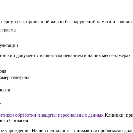
 вернуться к привычной жизни без нарушений памяти и голово
сультации
инский документ с вашим заболеванием в наших мессенджерах
ода
омер телефона
иента
м
итикой обработки и защиты персональных данных
Клиники, прин
ного Согласия
 учреждение. Наши специалисты занимаются проблемами диагн