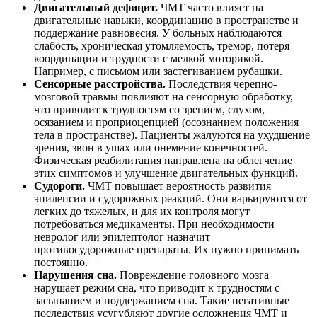
Двигательный дефицит.
ЧМТ часто влияет на
двигательные навыки, координацию в пространстве и
поддержание равновесия. У больных наблюдаются
слабость, хроническая утомляемость, тремор, потеря
координации и трудности с мелкой моторикой.
Например, с письмом или застегиванием рубашки.
Сенсорные расстройства.
Последствия черепно-
мозговой травмы повлияют на сенсорную обработку,
что приводит к трудностям со зрением, слухом,
осязанием и проприоцепцией (осознанием положения
тела в пространстве). Пациенты жалуются на ухудшение
зрения, звон в ушах или онемение конечностей.
Физическая реабилитация направлена на облегчение
этих симптомов и улучшение двигательных функций.
Судороги.
ЧМТ повышает вероятность развития
эпилепсии и судорожных реакций. Они варьируются от
легких до тяжелых, и для их контроля могут
потребоваться медикаменты. При необходимости
невролог или эпилептолог назначит
противосудорожные препараты. Их нужно принимать
постоянно.
Нарушения сна.
Повреждение головного мозга
нарушает режим сна, что приводит к трудностям с
засыпанием и поддержанием сна. Такие негативные
последствия усугубляют другие осложнения ЧМТ и