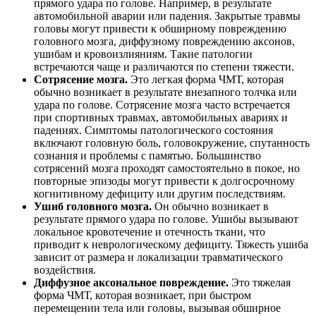
прямого удара по голове. Например, в результате
автомобильной аварии или падения. Закрытые травмы
головы могут привести к обширному повреждению
головного мозга, диффузному повреждению аксонов,
ушибам и кровоизлияниям. Такие патологии
встречаются чаще и различаются по степени тяжести.
Сотрясение мозга.
Это легкая форма ЧМТ, которая
обычно возникает в результате внезапного толчка или
удара по голове. Сотрясение мозга часто встречается
при спортивных травмах, автомобильных авариях и
падениях. Симптомы патологического состояния
включают головную боль, головокружение, спутанность
сознания и проблемы с памятью. Большинство
сотрясений мозга проходят самостоятельно в покое, но
повторные эпизоды могут привести к долгосрочному
когнитивному дефициту или другим последствиям.
Ушиб головного мозга.
Он обычно возникает в
результате прямого удара по голове. Ушибы вызывают
локальное кровотечение и отечность ткани, что
приводит к неврологическому дефициту. Тяжесть ушиба
зависит от размера и локализации травматического
воздействия.
Диффузное аксональное повреждение.
Это тяжелая
форма ЧМТ, которая возникает, при быстром
перемещении тела или головы, вызывая обширное