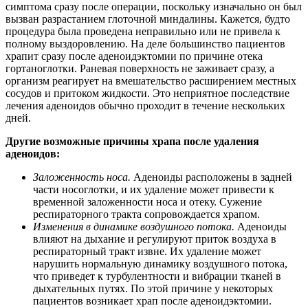
симптома сразу после операции, поскольку изначально он был
вызван разрастанием глоточной миндалины. Кажется, будто
процедура была проведена неправильно или не привела к
полному выздоровлению. На деле большинство пациентов
храпит сразу после аденоидэктомии по причине отека
гортаноглотки. Раневая поверхность не заживает сразу, а
организм реагирует на вмешательство расширением местных
сосудов и притоком жидкости. Это неприятное последствие
лечения аденоидов обычно проходит в течение нескольких
дней.
Другие возможные причины храпа после удаления
аденоидов:
Заложенность носа.
Аденоиды расположены в задней
части носоглотки, и их удаление может привести к
временной заложенности носа и отеку. Сужение
респираторного тракта сопровождается храпом.
Изменения в динамике воздушного потока.
Аденоиды
влияют на дыхание и регулируют приток воздуха в
респираторный тракт извне. Их удаление может
нарушить нормальную динамику воздушного потока,
что приведет к турбулентности и вибрации тканей в
дыхательных путях. По этой причине у некоторых
пациентов возникает храп после аденоидэктомии.