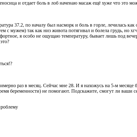
еносица и отдает боль в лоб наченаю масаж ещё хуже что это мо
ура 37.2, по началу был насморк и боль в горле, лечилась как о
ем с мужем) так как низ живота потягивал и болела грудь, но хг
ортное, я особо не ощущаю температуру, бывает лишь под вечер
 это?
ться!?
имерно раз в месяц. Сейчас мне 28. И я нахожусь на 5-м месяце
ремя беременности) не помогают. Подскажите, смогут ли ваши 
проблему