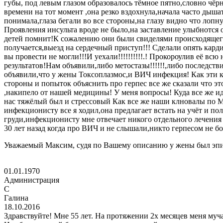
губы, под левым глазом образовалось тёмное пятно,словно чё
времени на тот момент ,она резко вздохнула,начала часто дыш
понимала,глаза бегали во все стороны,на глазу видно что лопн
Проявления инсульта вроде не было,на заставление улыбнотся 
детей помнит!К сожалению они были свиделями происходящего,т
получается,выезд на сердечный приступ!!! Сделали опять кар
вы провести не могли!!!И уехали!!!!!!!!!!.! Прокороулив её в
результатов!Нам объявили,либо метостазы!!!!!!,либо последств
объявили,что у жены Токсоплазмос,и ВИЧ инфекция! Как эти 
стороны и попыток объяснить про герпес все же сказали что э
,накипело от нашей медицины! У меня вопросы! Куда все же идт
нас тяжёлый был и стрессовый Как все же наши клновалы по МР
инфекционисту все я ходил,она предлагает встать на учёт и по
груди,инфекционисту мне отвечает никого отдельного лечения 
30 лет назад когда про ВИЧ и не слышали,никто герпесом не бо
Уважаемый Максим, судя по Вашему описанию у жены был эпил
01.01.1970
Администрация
C
Галина
18.10.2016
Здравствуйте! Мне 55 лет. На протяжении 2х месяцев меня муч