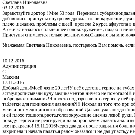
Светлана Николаевна
03.12.2016
Здравствуйте доктор ! Мне 53 года. Перенесла субарахноидаль
добавились приступы внутреняя дрожь . головокружение ,сухос
плечо .начались проблемы с шеей, провела 2 курса афлутопа в
А сейчас началось сильнейшее головокружение , падаю и не мо
Приступы снимаются только реланиумом.Скажите вы мне мож
Уважаемая Светлана Николаевна, постараюсь Вам помочь, если
10.12.2016
Администрация
C
Максим
17.11.2016
Добрый день!Моей жене 29 лет!У неё с детства герпес на губа
астму,прописывали кучу медикаментов ничего не помогало!В 
неброщают внимания!Я просто подозреваю что герпес у неё пр
таблетки для понижения давления?!!! Исходя из того что при 
меня и нет медицинского образования! Дальше уже анегдот!прод
и ей плохо,тошнота,рвота,головокружение,анемия левой руки. 
поводу герпеса не реагирует,и на вопрос зачем сдавать анализ
все прекрасно! 15.11.2016!через два дня после закрытия больн
захрипела и начала падать,я радом оказался и не дал упасть,у 