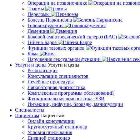
Операции на позвоночнике
Травмы
Переломы
Болезнь Паркинсона
Головокружения
Деменция
Боковой амиотрофический склероз (БАС)
Гийена-Барре
Функции тазовых органов
Кома
Нарушения сексуальной функции
Услуги и цены
Услуги и цены
Реабилитация
Консультации специалистов
Лечебные процедуры
Лабораторная диагностика
Комплексные программы обследований
Функциональная диагностика, УЗИ
Инъекции, инфузии, блокады, манипуляции
Специалисты
Пациентам
Пациентам
Онлайн консультации
Круглосуточный стационар
Условия пребывания
Дневной стационар