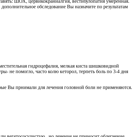
авять: ШОХ, цервикокраниалгия, вестибулопатия умеренная.
 дополнительное обследование Вы назначите по результатам
местительная гидроцефалия, мелкая киста шишковидной
ры- не помогло, часто колю кеторол, терпеть боль по 3-4 дня
трые Вы прнимали для лечения головной боли не применяются.
или вегетососудистую , но лечение не приносит облегчение.