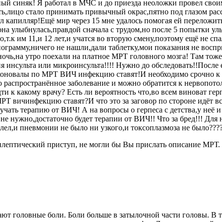
рный синяк! Я работал в МЧС и до приезда неоложки провел св
ать,лицо стало принимать привычный окрас,пятно под глазом рас
ул капилляр!Ещё мир через 15 мне удалось помогая ей переложить
она улыбнулась,правдой сначала с трудом,но после 5 попытки ул
.к им 11,и 12 лет,и учатся во вторую смену,поэтому ещё не сп
диограмму,ничего не нашли,дали таблетку,мои показания не вос
сю ночь,на утро поехали на платное МРТ головного мозга! Там т
ия инсульта или микроинсульта!!!! Нужно до обследовать!!После
коновалы по МРТ ВИЧ инфекцию ставят!И необходимо срочно к и
то распространённое заболевание и можно обратится к нервопото
и к какому врачу? Есть ли вероятность что,во всем виноват герп
Т вичинфекцию ставят?И что это за заговор по стороне идёт всю
лучать терапию от ВИЧ! А на вопросы о герпеса с детства,у неё
не нужно,достаточно будет терапии от ВИЧ!! Что за бред!!! Для
лел,и пневмонии не было ни узкого,и токсоплазмоза не было?????
ептический приступ, не могли бы Вы прислать описание МРТ. 
ают головные боли. Боли больше в затылочной части головы. В 