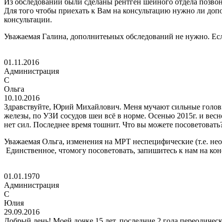
Из обследований были сделаны рентген шейного отдела позвон
Для того чтобы приехать к Вам на консультацию нужно ли доп
консультации.
Уважаемая Галина, дополнитеьных обследований не нужно. Есл
01.11.2016
Администрация
C
Ольга
10.10.2016
Здравствуйте, Юрий Михайлович. Меня мучают сильные головн
железы, по УЗИ сосудов шеи всё в норме. Осенью 2015г. и весн
нет сил. Последнее время тошнит. Что вы можете посоветовать
Уважаемая Ольга, изменения на МРТ неспецифические (т.е. не
Единственное, чтомогу посоветовать, запишитесь к нам на кон
01.01.1970
Администрация
C
Юлия
29.09.2016
Добрый день! Моей дочке 15 лет, последние 2 года переодическ