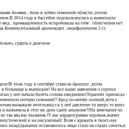
вными болями , боли в лобно теменной области.,потом
нием.В 2014 году в бассейне подскользнулась и вывихнула
т мед . промышленность испробовала на себе . облегчения нет
ода Конвекситальный арахноидит ,энцефалопатия 2 ст.
ельно, судить о диагнозе
ле!В этом году в сентябре ставили бронхит ,затем
в больнице и выписали! На все наши заявления о герпесе
иски у неё начала болеть голова ежедневно!Терапевт приписал
временную потерю сознания!? Бред по-моему полный,хотя у
ночам вызывали неотложку,т.к у неё давление то вверх то вниз
и назначила в этот же день сдачу анализов?!На замечания по
о не так мы вас вызавим.!У вас кардиограмма хорошая,значит
липстический и на инсультный! Всав с кровати в твлет,она
лась назад!дыхание остановилось лицо стало на глазах синеть,и