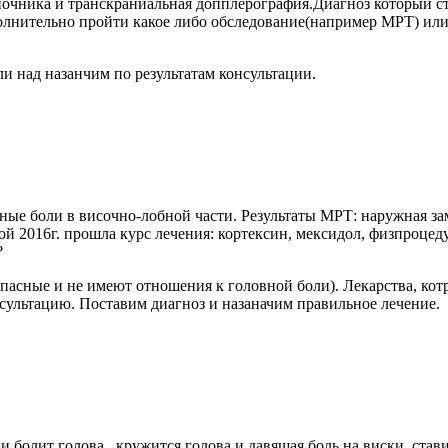
очника и транскраниальная допплерография.Диагноз который ст
олнительно пройти какое либо обследование(например МРТ) или
и над назанчим по результатам консультации.
ые боли в височно-лобной части. Результаты МРТ: наружная за
ой 2016г. прошла курс лечения: кортексин, мексидол, физпроцеду
?
опасные и не имеют отношения к головной боли). Лекарства, ко
сультацию. Поставим диагноз и назаначим правильное лечение.
и болит голова , кружится голова и давящая боль на виски, став