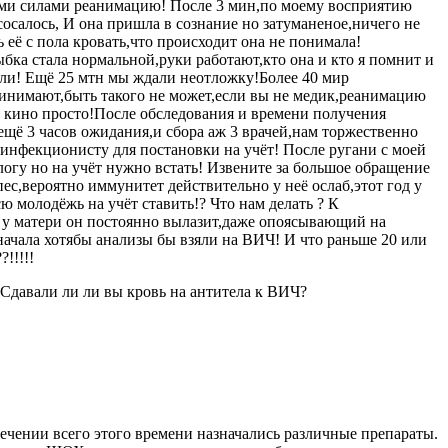
оими силами реанимацию! После 3 мин,по моему восприятию
сосалось, И она пришла в сознание но затуманеное,ничего не
 её с пола кровать,что происходит она не понимала!
ыбка стала нормальной,руки работают,кто она и кто я помнит и
али! Ещё 25 мтн мы ждали неотложку!Более 40 мир
принимают,быть такого не может,если вы не медик,реанимацию
оже кино просто!После обследования и времени получения
 ещё 3 часов ожидания,и сбора аж 3 врачей,нам торжественно
нфекционисту для постановки на учёт! После ругани с моей
логу но на учёт нужно встать! Извените за большое обращение
ес,вероятно иммунитет действительно у неё ослаб,этот год у
 молодёжь на учёт ставить!? Что нам делать ? К
 и у матери он постоянно вылазит,даже опоясывающий на
 начала хотябы анализы бы взяли на ВИЧ! И что раньше 20 или
!!!!!
Сдавали ли ли вы кровь на антитела к ВИЧ?
течении всего этого времени назначались различные препараты.