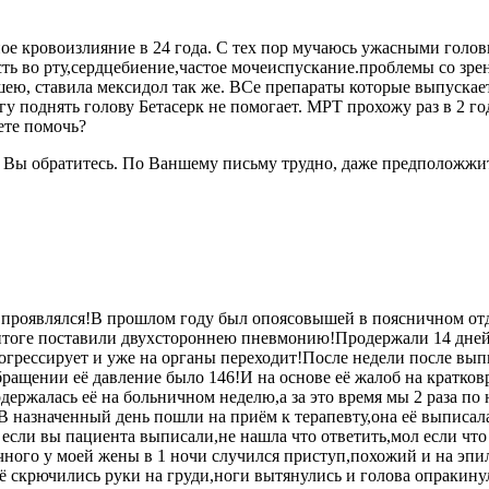
ное кровоизлияние в 24 года. С тех пор мучаюсь ужасными голо
ть во рту,сердцебиение,частое мочеиспускание.проблемы со зре
 шею, ставила мексидол так же. ВСе препараты которые выпускае
гу поднять голову Бетасерк не помогает. МРТ прохожу раз в 2 г
ете помочь?
 Вы обратитесь. По Ваншему письму трудно, даже предположжит
х проявлялся!В прошлом году был опоясовышей в поясничном отде
итоге поставили двухстороннею пневмонию!Продержали 14 дней 
огрессирует и уже на органы переходит!После недели после вып
обращении её давление было 146!И на основе её жалоб на кратко
ержалась её на больничном неделю,а за это время мы 2 раза по 
В назначенный день пошли на приём к терапевту,она её выписала 
ы если вы пациента выписали,не нашла что ответить,мол если чт
ичного у моей жены в 1 ночи случился приступ,похожий и на эпи
неё скрючились руки на груди,ноги вытянулись и голова опракину