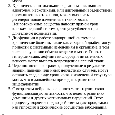
мозга.
Хроническая интоксикация организма
, вызванная
алкоголем, наркотиками, или длительным воздействием
промышленных токсинов, может вызывать
дегенеративные изменения в тканях мозга.
Нейротоксичные вещества наносят прямой урон
клеткам нервной системы, что усугубляется при
длительном воздействии.
Дисфункции в работе эндокринной системы и
хронические болезни,
такие как сахарный диабет, могут
привести к системным изменениям в организме, в том
числе нарушению обмена веществ в мозге. Гипо- и
гипергликемия, дефицит кислорода и питательных
веществ могут вызвать повреждение нервной ткани.
Черепно-мозговые травмы,
полученные в результате
аварий, падений или иных несчастных случаев, могут
оставить след в виде хронических изменений структуры
мозга, что в дальнейшем приводит к развитию
энцефалопатии.
С возрастом нейроны головного мозга теряют свою
функциональную активность,
что ведет к развитию
деменции и других когнитивных нарушений. Этот
процесс ускоряется под воздействием факторов, таких
как гипоксия и хронические сосудистые заболевания.