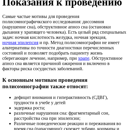
Показания к проведению
Самые частые мотивы для проведения
полисомнографичкского исследования: диссомния
(нарушение сна), обструктивное апноэ сна (остановки
дыхания у храпящего человека). Есть целый ряд специальных
задач: ночная кислотность желудка, ночная эрекция,
ночная эпилепсия
и пр. Метод полисомнографии не имеет
альтернативы по точности диагностики перечисленных
состояний и позволяет подобрать пациенту жизнь
сберегающее лечение, например, при
храпе
. Обструктивное
апноэ сна является причиной ожирения и включено в
факторы риска сосудистых заболеваний.
К основным мотивам проведения
полисомнографии также относят:
дефицит внимания и гиперактивность (СДВГ),
трудности в учебе у детей
задержка роста;
различные нарушения сна: фрагментарный сон,
расстройства сна при эпилепсии;
Различные поведенческие реакции и переживания во
время сна (парасомнии): скрежет зубами, кошмары и