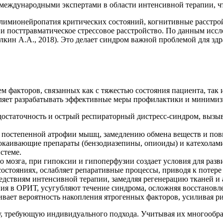
международными экспертами в области интенсивной терапии, чт
лимионейропатия критических состояний, когнитивные расстрой
 и посттравматическое стрессовое расстройство. По данным ис
елкин А.А., 2018). Это делает синдром важной проблемой для зд
факторов, связанных как с тяжестью состояния пациента, так 
ляет разрабатывать эффективные меры профилактики и минимиз
едостаточность и острый респираторный дистресс-синдром, вызыв
 постепенной атрофии мышц, замедлению обмена веществ и повы
окаивающие препараты (бензодиазепины, опиоиды) и катехолам
стеме.
о мозга, при гипоксии и гипоперфузии создает условия для ра
остояниях, ослабляет репаративные процессы, приводя к поте
едствиям интенсивной терапии, замедляя регенерацию тканей и
я в ОРИТ, усугубляют течение синдрома, осложняя восстановле
ивает вероятность накопления ятрогенных факторов, усиливая р
, требующую индивидуального подхода. Учитывая их многообра