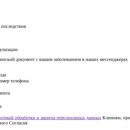
 последствия
сультации
инский документ с вашим заболеванием в наших мессенджерах
ода
омер телефона
иента
м
итикой обработки и защиты персональных данных
Клиники, прин
ного Согласия