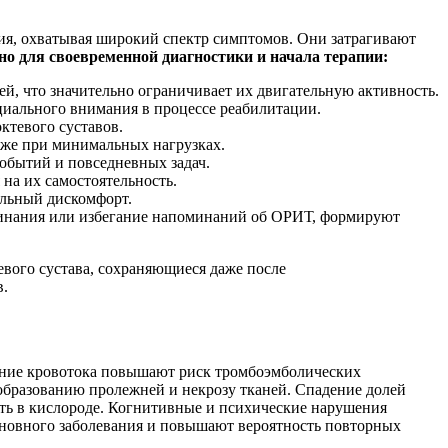
ия, охватывая широкий спектр симптомов. Они затрагивают
о для своевременной диагностики и начала терапии:
, что значительно ограничивает их двигательную активность.
циального внимания в процессе реабилитации.
ктевого суставов.
аже при минимальных нагрузках.
обытий и повседневных задач.
на их самостоятельность.
льный дискомфорт.
оминания или избегание напоминаний об ОРИТ, формируют
вого сустава, сохраняющиеся даже после
в.
ение кровотока повышают риск тромбоэмболических
т образованию пролежней и некрозу тканей. Спадение долей
ть в кислороде. Когнитивные и психические нарушения
сновного заболевания и повышают вероятность повторных