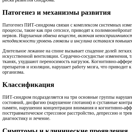
Патогенез и механизмы развития
Патогенез ПИТ-синдрома связан с комплексом системных изм
процессы, такие как при сепсисе, приводят к полимионейроп
нервов.
Нарушения обмена веществ, включая невосприимчивость
неподвижности уровень глюкозы и инсулина оставался повышенн
Длительное лежание на спине вызывает спадение долей легких
искусственной вентиляции. Сердечно-сосудистые изменения, т
тканях, ухудшают переносимость
нагрузок. Когнитивно-аффер
препаратов и изоляции, нарушает работу мозга, что приводит 
организма.
Классификация
ПИТ-синдром подразделяется на три основные группы нарушен
состояний, дисфагию (нарушение глотания) и суставные конт
памяти, нарушении концентрации внимания
и когнитивно-афф
посттравматическое стрессовое расстройство, депрессию и тре
диагностику и лечение.
Симптомы и клинические проявления