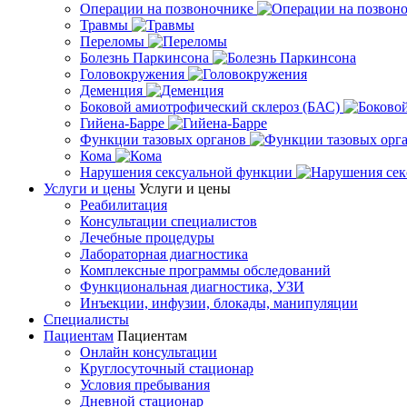
Операции на позвоночнике
Травмы
Переломы
Болезнь Паркинсона
Головокружения
Деменция
Боковой амиотрофический склероз (БАС)
Гийена-Барре
Функции тазовых органов
Кома
Нарушения сексуальной функции
Услуги и цены
Услуги и цены
Реабилитация
Консультации специалистов
Лечебные процедуры
Лабораторная диагностика
Комплексные программы обследований
Функциональная диагностика, УЗИ
Инъекции, инфузии, блокады, манипуляции
Специалисты
Пациентам
Пациентам
Онлайн консультации
Круглосуточный стационар
Условия пребывания
Дневной стационар