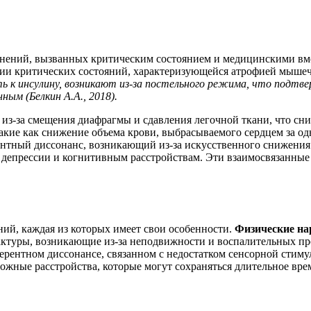
енений, вызванных критическим состоянием и медицинскими в
атии критических состояний, характеризующейся атрофией мыш
 к инсулину, возникают из-за постельного режима, что подтвер
ым (Белкин А.А., 2018).
 из-за смещения диафрагмы и сдавления легочной ткани, что сн
акие как снижение объема крови, выбрасываемого сердцем за од
ентный диссонанс, возникающий из-за искусственного снижени
к депрессии и когнитивным расстройствам. Эти взаимосвязанные
ий, каждая из которых имеет свои особенности.
Физические н
рактуры, возникающие из-за неподвижности и воспалительных п
ерентном диссонансе, связанном с недостатком сенсорной стим
вожные расстройства, которые могут сохраняться длительное вре