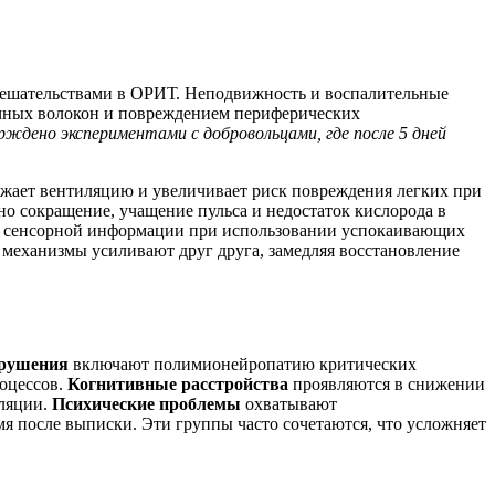
мешательствами в ОРИТ. Неподвижность и воспалительные
ечных волокон и повреждением периферических
ждено экспериментами с добровольцами, где после 5 дней
ижает вентиляцию и увеличивает риск повреждения легких при
но сокращение, учащение пульса и недостаток кислорода в
я сенсорной информации при использовании успокаивающих
 механизмы усиливают друг друга, замедляя восстановление
арушения
включают полимионейропатию критических
роцессов.
Когнитивные расстройства
проявляются в снижении
уляции.
Психические проблемы
охватывают
мя после выписки. Эти группы часто сочетаются, что усложняет