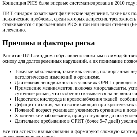
Концепция PICS была впервые систематизирована в 2010 году 
ПИТ-синдром охватывает физические нарушения, такие как по
психические проблемы, среди которых депрессия, тревожность
сталкиваются с проявлениями PICS в той или иной степени (Б
и лечению.
Причины и факторы риска
Развитие ПИТ-синдрома обусловлено сложным взаимодействием 
основу для долговременных нарушений, а их понимание позво
Тяжелые заболевания, такие как сепсис, полиорганная н
патологических изменений в организме.
Длительная неподвижность в условиях ОРИТ приводит к
Применение медикаментов, включая миорелаксанты, усп
суточные ритмы, что особенно сказывается на нервной си
Недостаток кислорода и кровоснабжения тканей, особенн
Дефицит питания, часто возникающий при критических с
Пожилой возраст усиливает уязвимость организма к посл
Хронические заболевания, присутствующие до поступлени
Длительное пребывание в ОРИТ (более 5–7 дней) увелич
Все эти аспекты взаимосвязаны и формируют сложную картину
риска развития синдрома.