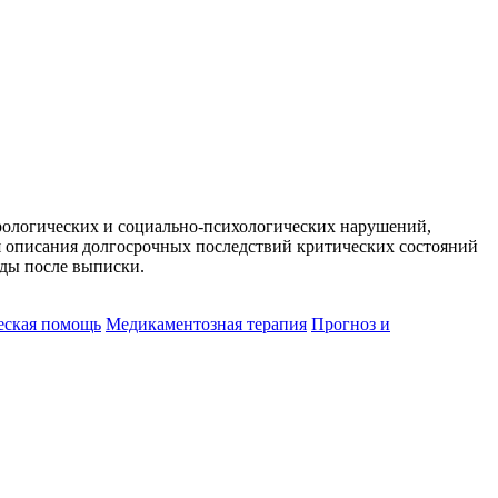
врологических и социально-психологических нарушений,
я описания долгосрочных последствий критических состояний
оды после выписки.
еская помощь
Медикаментозная терапия
Прогноз и