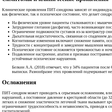
Клинические проявления ПИТ-синдрома зависят от индивидуал
как физическое, так и психическое состояние, что делает син
На физическом уровне пациенты сталкиваются с мышечно
Затруднение глотания (дисфагия), часто возникающее по
Ограничение подвижности суставов из-за контрактур сни
Дыхательная недостаточность, связанная со спадением 
Когнитивные изменения включают снижение памяти, особ
Трудности с концентрацией и замедление мышления меша
Психическое состояние осложняется тревожностью и но
Подавленное настроение, апатия и признаки посттравма
устойчивые психические нарушения.
Белкин А.А. (2018) отмечает, что у 34% пациентов пос
выписки.
Разнообразие этих проявлений подчеркивает не
Осложнения
ПИТ-синдром может приводить к серьезным осложнениям, вли
нарушений, а постоянное давление в крестцовой области (до 32
легких и снижение эластичности легочной ткани вызывают
хр
ограничивают трудоспособность и независимость, приводя к с
госпитализаций.