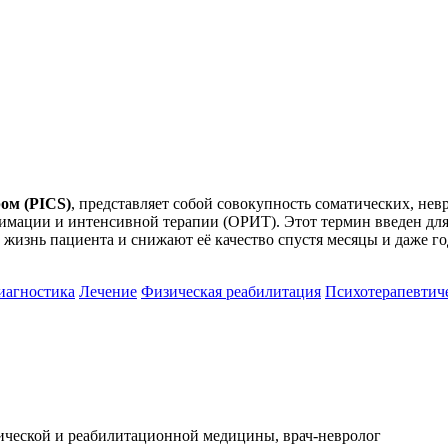
ом (PICS)
, представляет собой совокупность соматических, не
имации и интенсивной терапии (ОРИТ). Этот термин введен дл
жизнь пациента и снижают её качество спустя месяцы и даже г
иагностика
Лечение
Физическая реабилитация
Психотерапевтич
ической и реабилитационной медицины, врач-невролог