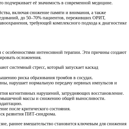
о подчеркивает её значимость в современной медицине.
ства, включая снижение памяти и внимания, а также
следований, до 50–70% пациентов, переживших ОРИТ,
равоохранения, требующей комплексного подхода к диагностике
и с особенностями интенсивной терапии. Эти причины создают
ировать осложнения.
ают системный стресс, который запускает каскад
шению риска образования тромбов в сосудах.
ины, нарушает нормальную передачу нервных импульсов и
звития когнитивных нарушений, затрудняющих восстановление.
ре мышечной массы и снижению общей выносливости.
 адаптацию.
ние после критического состояния.
иск развития ПИТ-синдрома.
зие, раннее вмешательство становится ключевым для снижения