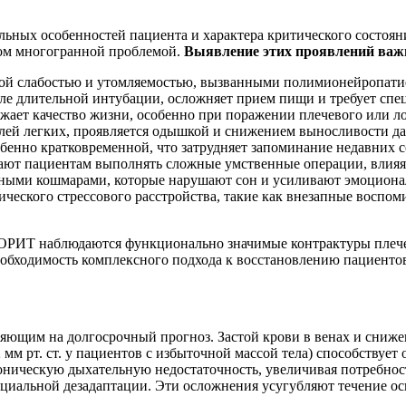
ьных особенностей пациента и характера критического состоян
дром многогранной проблемой.
Выявление этих проявлений важн
й слабостью и утомляемостью, вызванными полимионейропатией
сле длительной интубации, осложняет прием пищи и требует спе
жает качество жизни, особенно при поражении плечевого или ло
долей легких, проявляется одышкой и снижением выносливости д
енно кратковременной, что затрудняет запоминание недавних с
ют пациентам выполнять сложные умственные операции, влияя 
чными кошмарами, которые нарушают сон и усиливают эмоциона
тического стрессового расстройства, такие как внезапные восп
ле ОРИТ наблюдаются функционально значимые контрактуры плече
обходимость комплексного подхода к восстановлению пациенто
яющим на долгосрочный прогноз. Застой крови в венах и сниж
 мм рт. ст. у пациентов с избыточной массой тела) способствуе
оническую дыхательную недостаточность, увеличивая потребнос
оциальной дезадаптации. Эти осложнения усугубляют течение о