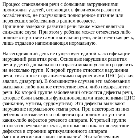
Процесс становления речи с большими затруднениями
происходит у детей, отстающих в физическом развитии,
ослабленных, не получающих полноценное питание или
перенесших заболевания в раннем возрасте.
Причиной задержки развития речи также может являться
снижение слуха. При этом у ребенка может отмечаться либо
полное отсутствие самостоятельной речи, либо нечеткая речь,
лишь отдалено напоминающая нормальную.
На сегодняшний день не существует единой классификации
нарушений развития речи. Основные нарушения развития
речи у детей дошкольного возраста можно условно разделить
на несколько групп. К первой группе относятся нарушения
речи, связанные с органическими нарушениями ЦНС (афазия,
алалия, дизартрия). В большинстве случаев эти заболевания
вызывают либо полное отсутствие речи, либо недоразвитие
речи. Ко второй группе заболеваний относятся дефекты речи,
которые были вызваны функциональными изменениями ЦНС
(заикание, мутизм, сурдомутизм). Эти дефекты вызывают
нарушение нормального темпа речи. При некоторых из них
ребенок отказывается от общения при полном отсутствии
каких-либо дефектов речевого аппарата. К третьей группе
относятся речевые дефекты, которые возникают вследствие
дефектов в строении артикуляционного аппарата
(механические дислалии, ринолалия). Эти заболевания