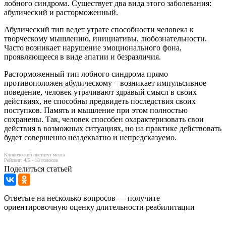
лобного синдрома. Существует два вида этого заболевания:
абулический и расторможенный.
Абулический тип ведет утрате способности человека к
творческому мышлению, инициативы, любознательности.
Часто возникает нарушение эмоционального фона,
проявляющееся в виде апатии и безразличия.
Расторможенный тип лобного синдрома прямо
противоположен абулическому – возникает импульсивное
поведение, человек утрачивают здравый смысл в своих
действиях, не способны предвидеть последствия своих
поступков. Память и мышление при этом полностью
сохранены. Так, человек способен охарактеризовать свои
действия в возможных ситуациях, но на практике действовать
будет совершенно неадекватно и непредсказуемо.
Клинический институт мозга
Рейтинг:
4
/5 -
18
голосов
Поделиться статьей
Ответьте на несколько вопросов — получите
ориентировочную оценку длительности реабилитации