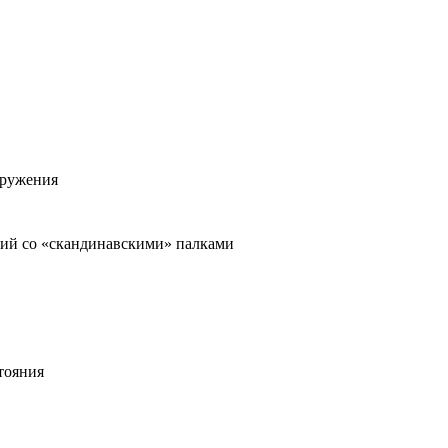
кружения
ений со «скандинавскими» палками
тояния