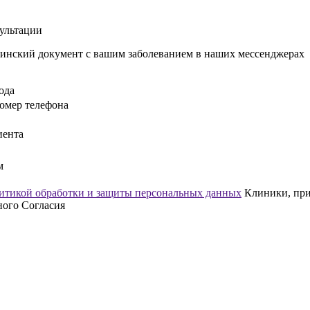
сультации
инский документ с вашим заболеванием в наших мессенджерах
ода
омер телефона
иента
м
итикой обработки и защиты персональных данных
Клиники, прин
ного Согласия