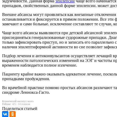
задумчивости. Данная форма
эпилепсии
чаще всего начинается 
припадков, свойственных данной форме эпилепсии. может достиг
Внешне абсансы могут проявляться как внезапные отключения с
останавливается и фиксируется в прямом положении. Все эти 
замечают и сами больные. исключение составляют те случаи, ко
Чаще всего абсансы выявляются при детской абсансной эпилеп
присоединяться генерализованные судорожные припадки. Диаг
только зафиксировать приступ, но и записать его параллельно
наличия эпилептиформной активности во сне позволит зафикси
Подбор лечения и антиконвульсантов осуществляет лечащий вра
выраженности патологических изменений на ЭЭГ и частоты при
временем наблюдается полное излечение.
Пациенту крайне важно оказывать адекватное лечение, поско
припадками пробуждения.
Во врачебной практике помимо простых абсансов различают та
синдроме Леннокса-Гасто.
Клинический институт мозга
Рейтинг:
4
/5 -
14
голосов
Поделиться статьей