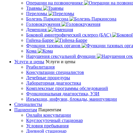
Операции на позвоночнике
Травмы
Переломы
Болезнь Паркинсона
Головокружения
Деменция
Боковой амиотрофический склероз (БАС)
Гийена-Барре
Функции тазовых органов
Кома
Нарушения сексуальной функции
Услуги и цены
Услуги и цены
Реабилитация
Консультации специалистов
Лечебные процедуры
Лабораторная диагностика
Комплексные программы обследований
Функциональная диагностика, УЗИ
Инъекции, инфузии, блокады, манипуляции
Специалисты
Пациентам
Пациентам
Онлайн консультации
Круглосуточный стационар
Условия пребывания
Дневной стационар