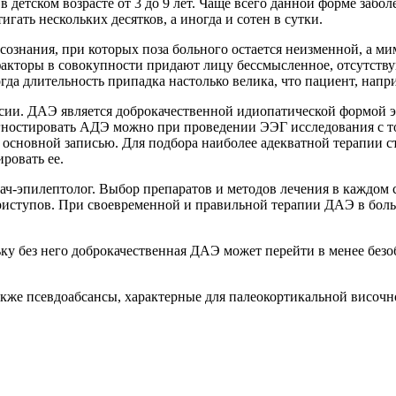
в детском возрасте от 3 до 9 лет. Чаще всего данной форме заб
ать нескольких десятков, а иногда и сотен в сутки.
ознания, при которых поза больного остается неизменной, а мим
факторы в совокупности придают лицу бессмысленное, отсутств
гда длительность припадка настолько велика, что пациент, напри
сии. ДАЭ является доброкачественной идиопатической формой э
ностировать АДЭ можно при проведении ЭЭГ исследования с то
 с основной записью. Для подбора наиболее адекватной терапии 
ровать ее.
ч-эпилептолог. Выбор препаратов и методов лечения в каждом сл
ступов. При своевременной и правильной терапии ДАЭ в больши
льку без него доброкачественная ДАЭ может перейти в менее б
кже псевдоабсансы, характерные для палеокортикальной височн