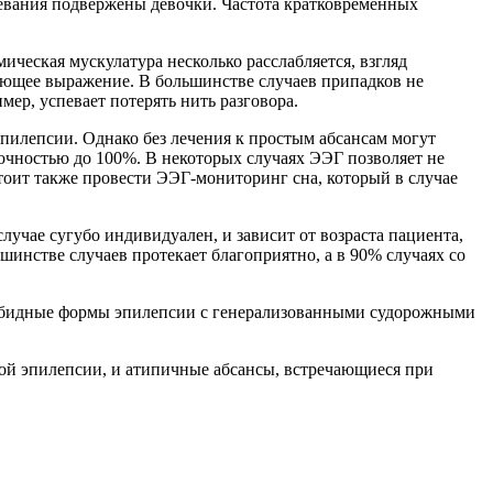
олевания подвержены девочки. Частота кратковременных
ическая мускулатура несколько расслабляется, взгляд
ующее выражение. В большинстве случаев припадков не
мер, успевает потерять нить разговора.
пилепсии. Однако без лечения к простым абсансам могут
чностью до 100%. В некоторых случаях ЭЭГ позволяет не
стоит также провести ЭЭГ-мониторинг сна, который в случае
учае сугубо индивидуален, и зависит от возраста пациента,
нстве случаев протекает благоприятно, а в 90% случаях со
езобидные формы эпилепсии с генерализованными судорожными
ой эпилепсии, и атипичные абсансы, встречающиеся при