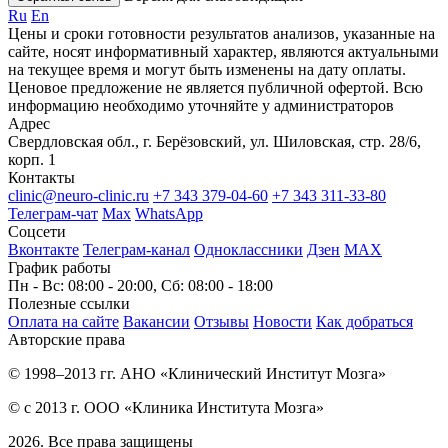
Ru
En
Цены и сроки готовности результатов анализов, указанные на
сайте, носят информативный характер, являются актуальными
на текущее время и могут быть изменены на дату оплаты.
Ценовое предложение не является публичной офертой. Всю
информацию необходимо уточняйте у администраторов
Адрес
Свердловская обл., г. Берёзовский, ул. Шиловская, стр. 28/6,
корп. 1
Контакты
clinic@neuro-clinic.ru
+7 343 379-04-60
+7 343 311-33-80
Телеграм-чат
Max
WhatsApp
Соцсети
Вконтакте
Телеграм-канал
Одноклассники
Дзен
МАХ
График работы
Пн - Вс: 08:00 - 20:00, Сб: 08:00 - 18:00
Полезные ссылки
Оплата на сайте
Вакансии
Отзывы
Новости
Как добраться
Авторские права
© 1998–2013 гг. АНО «Клинический Институт Мозга»
© с 2013 г. ООО «Клиника Института Мозга»
2026. Все права защищены