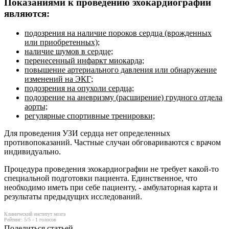
Показаниями к проведению эхокардиографии
являются:
подозрения на наличие пороков сердца (врожденных
или приобретенных);
наличие шумов в сердце;
перенесенный инфаркт миокарда;
повышение артериального давления или обнаружение
изменений на ЭКГ;
подозрения на опухоли сердца;
подозрение на аневризму (расширение) грудного отдела
аорты;
регулярные спортивные тренировки;
Для проведения УЗИ сердца нет определенных
противопоказаний. Частные случаи обговариваются с врачом
индивидуально.
Процедура проведения эхокардиографии не требует какой-то
специальной подготовки пациента. Единственное, что
необходимо иметь при себе пациенту, - амбулаторная карта и
результаты предыдущих исследований.
Клинический институт мозга
Рейтинг:
5
/5 -
1
голосов
Поделиться статьей