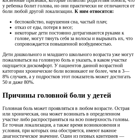
косвенные признаки, которые позволят родителям понять, что
у ребенка болит голова, но они практически не отличаются от
боли любой другой локализации.
К ним относятся:
беспокойство, нарушения сна, частый плач;
отказ от еды, потеря в весе;
некоторые дети постоянно дотрагиваются руками к
голове, могут тянуть себя за волосы и вырывать их, что
сопровождается повышенной возбудимостью.
Дети дошкольного и младшего школьного возраста уже могут
пожаловаться на головную боль и указать, в каком участке
ощущается
дискомфорт. У пациентов данной возрастной
категории хронические боли возникают не более, чем в 3—
8% случаев, а у подростков этот показатель может достигать
50 и даже 80%.
Причины головной боли у детей
Головная боль может проявляться в любом возрасте. Острая
или хроническая, она может возникать в определенном
участке либо распространяться на всю поверхность головы.
Ее точная локализация, а также время возникновения и
условия, при которых она обостряется, имеют важное
диагностическое значение. Один из первых критериев —