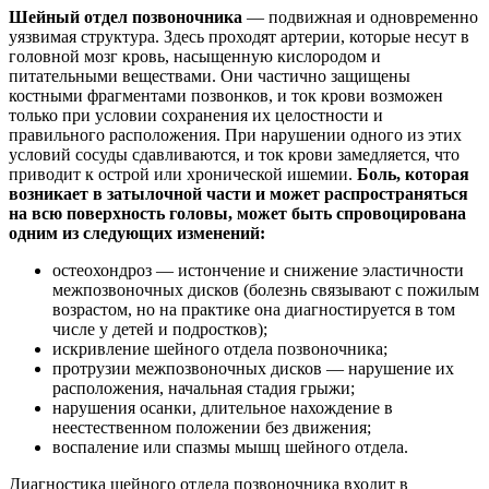
Шейный отдел позвоночника
— подвижная и одновременно
уязвимая структура. Здесь проходят артерии, которые несут в
головной мозг кровь, насыщенную кислородом и
питательными веществами. Они частично защищены
костными фрагментами позвонков, и ток крови возможен
только при условии сохранения их целостности и
правильного расположения. При нарушении одного из этих
условий сосуды сдавливаются, и ток крови замедляется, что
приводит к острой или хронической ишемии.
Боль, которая
возникает в затылочной части и может распространяться
на всю поверхность головы, может быть спровоцирована
одним из следующих изменений:
остеохондроз — истончение и снижение эластичности
межпозвоночных дисков (болезнь связывают с пожилым
возрастом, но на практике она диагностируется в том
числе у детей и подростков);
искривление шейного отдела позвоночника;
протрузии межпозвоночных дисков — нарушение их
расположения, начальная стадия грыжи;
нарушения осанки, длительное нахождение в
неестественном положении без движения;
воспаление или спазмы мышц шейного отдела.
Диагностика шейного отдела позвоночника входит в