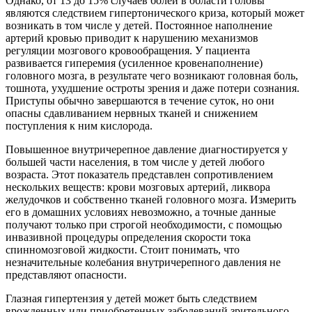
Однако, от 13 до 15% случаев болей в области головы
являются следствием гипертонического криза, который может
возникать в том числе у детей. Постоянное наполнение
артерий кровью приводит к нарушению механизмов
регуляции мозгового кровообращения. У пациента
развивается гиперемия (усиленное кровенаполнение)
головного мозга, в результате чего возникают головная боль,
тошнота, ухудшение остроты зрения и даже потери сознания.
Приступы обычно завершаются в течение суток, но они
опасны сдавливанием нервных тканей и снижением
поступления к ним кислорода.
Повышенное внутричерепное давление диагностируется у
большей части населения, в том числе у детей любого
возраста. Этот показатель представлен сопротивлением
нескольких веществ: крови мозговых артерий, ликвора
желудочков и собственно тканей головного мозга. Измерить
его в домашних условиях невозможно, а точные данные
получают только при строгой необходимости, с помощью
инвазивной процедуры определения скорости тока
спинномозговой жидкости. Стоит понимать, что
незначительные колебания внутричерепного давления не
представляют опасности.
Глазная гипертензия у детей может быть следствием
врожденных или приобретенных заболеваний зрительного