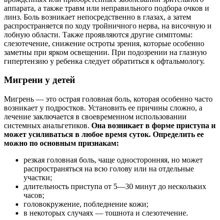
аппарата, а также травм или неправильного подбора очков и
линз. Боль возникает непосредственно в глазах, а затем
распространяется по ходу тройничного нерва, на височную и
лобную области. Также проявляются другие симптомы:
слезотечение, снижение остроты зрения,
которые особенно
заметны при ярком освещении. При подозрении на глазную
гипертензию у ребенка следует обратиться к офтальмологу.
Мигрени у детей
Мигрень — это острая головная боль, которая особенно часто
возникает у подростков. Установить ее причины сложно, а
лечение заключается в своевременном использовании
системных анальгетиков.
Она возникает в форме приступа и
может усиливаться в любое время суток. Определить ее
можно по основным признакам:
резкая головная боль, чаще односторонняя, но может
распространяться на всю голову или на отдельные
участки;
длительность приступа от 5—30 минут до нескольких
часов;
головокружение, побледнение кожи;
в некоторых случаях — тошнота и слезотечение.