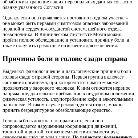
обработку и хранение ваших персональных данных согласно
бланку указанного Согласия
Однако, если она проявляется постоянно в одном участке ‒
она может быть первыми симптомом опасных заболеваний
нервной и сердечно-сосудистой систем, шейного отдела
позвоночника. В Клиническом Институте Мозга можно
пройти полное обследование и установить причину боли, а
также получить грамотные назначения для ее лечения.
Причины боли в голове сзади справа
Выделяют физиологичекие и патологические причины боли
головы сзади с правой стороны. Первая группа включает
состояния организма, при котором этот симптом может
проявляться у здорового человека. К ним относятся нервное
напряжение, длительное пребывание в неудобном положении,
физическая усталость, злоупотребление кофе и алкогольными
напитками. В таком случае рекомендуется отдых, можно
принять безрецептурное обезболивающее средство.
Головная боль должна настораживать, если она
сопровождается нарушением координации движений,
тошнотой и рвотой, снижением чувствительности рук,
судорогами либо шумом в ушах.
По характеру болезненных