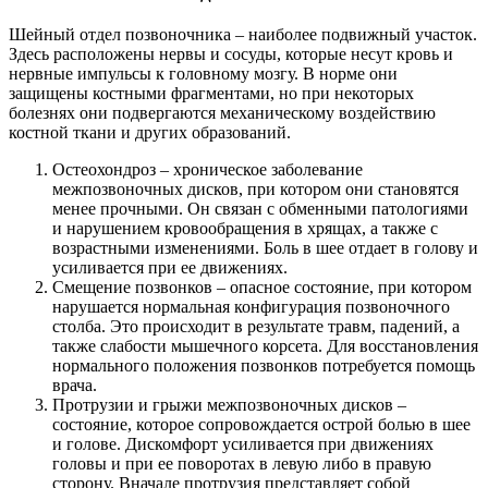
Шейный отдел позвоночника ‒ наиболее подвижный участок.
Здесь расположены нервы и сосуды, которые несут кровь и
нервные импульсы к головному мозгу. В норме они
защищены костными фрагментами, но при некоторых
болезнях они подвергаются механическому воздействию
костной ткани и других образований.
Остеохондроз ‒ хроническое заболевание
межпозвоночных дисков, при котором они становятся
менее прочными. Он связан с обменными патологиями
и нарушением кровообращения в хрящах, а также с
возрастными изменениями. Боль в шее отдает в голову и
усиливается при ее движениях.
Смещение позвонков ‒ опасное состояние, при котором
нарушается нормальная конфигурация позвоночного
столба. Это происходит в результате травм, падений, а
также слабости мышечного корсета. Для восстановления
нормального положения позвонков потребуется помощь
врача.
Протрузии и грыжи межпозвоночных дисков ‒
состояние, которое сопровождается острой болью в шее
и голове. Дискомфорт усиливается при движениях
головы и при ее поворотах в левую либо в правую
сторону. Вначале протрузия представляет собой