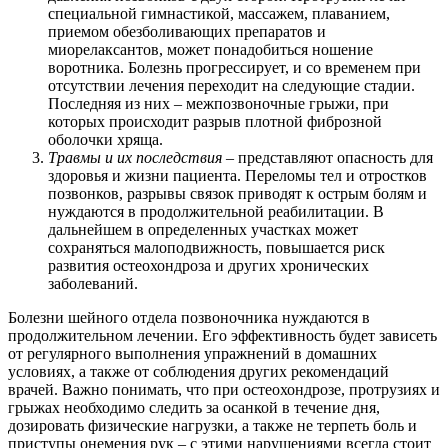
специальной гимнастикой, массажем, плаванием,
приемом обезболивающих препаратов и
миорелаксантов, может понадобиться ношение
воротника. Болезнь прогрессирует, и со временем при
отсутствии лечения переходит на следующие стадии.
Последняя из них – межпозвоночные грыжи, при
которых происходит разрыв плотной фиброзной
оболочки хряща.
Травмы и их последствия
– представляют опасность для
здоровья и жизни пациента. Переломы тел и отростков
позвонков, разрывы связок приводят к острым болям и
нуждаются в продолжительной реабилитации. В
дальнейшем в определенных участках может
сохраняться малоподвижность, повышается риск
развития остеохондроза и других хронических
заболеваний.
Болезни шейного отдела позвоночника нуждаются в
продолжительном лечении. Его эффективность будет зависеть
от регулярного выполнения упражнений в домашних
условиях, а также от соблюдения других
рекомендаций
врачей. Важно понимать, что при остеохондрозе, протрузиях и
грыжах необходимо следить за осанкой в течение дня,
дозировать физические нагрузки, а также не терпеть боль и
приступы онемения рук – с этими нарушениями всегда стоит