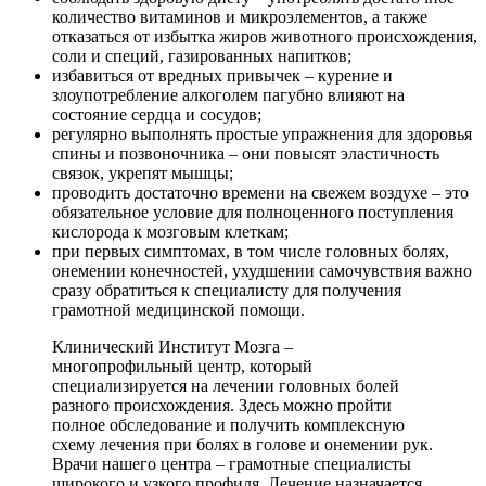
количество витаминов и микроэлементов, а также
отказаться от избытка жиров животного происхождения,
соли и специй, газированных напитков;
избавиться от вредных привычек – курение и
злоупотребление алкоголем пагубно влияют на
состояние сердца и сосудов;
регулярно выполнять простые упражнения для здоровья
спины и позвоночника – они повысят эластичность
связок, укрепят мышцы;
проводить достаточно времени на свежем воздухе – это
обязательное условие для полноценного поступления
кислорода к мозговым клеткам;
при первых симптомах, в том числе головных болях,
онемении конечностей, ухудшении самочувствия важно
сразу обратиться к специалисту для получения
грамотной медицинской помощи.
Клинический Институт Мозга –
многопрофильный центр, который
специализируется на лечении головных болей
разного происхождения. Здесь можно пройти
полное обследование и получить комплексную
схему лечения при болях в голове и онемении рук.
Врачи нашего центра – грамотные специалисты
широкого и узкого профиля. Лечение назначается