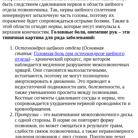
быть следствием сдавливания нервов в области шейного
отдела позвоночника. Так, нервы шейного сплетения
иннервируют затылочную часть головы, поэтому их
поражение будет сопровождаться острыми болями. Также в
этой области отходят нервы, которые несут импульсы к
верхним конечностям.
Головные боли, онемение рук – эти
типичная картина для ряда заболеваний:
Остеохондроз шейного отдела
(
Основная
статья:
Головная боль при остеохондрозе шейного
отдела
) – хронический процесс, при котором
наблюдается медленное разрушение межпозвоночных
хрящей. Они становятся малоэластичными,
истончаются, поэтому не могут полноценно
амортизировать в движении. Это приводит к
недостаточной подвижности шеи, болезненности, а
также уменьшению просвета между позвонками.
Костные сегменты сдавливают сосуды и нервы, что
сопровождается ухудшением нервной проводимости и
кровообращения.
Протрузии
– это выпячивание межпозвоночного диска
с одной стороны. В норме он повторяет форму
позвонков, но может смещаться в результате травм,
слабости связок позвоночника, а также неравномерного
давления позвонков с двух сторон. Протрузии лечат