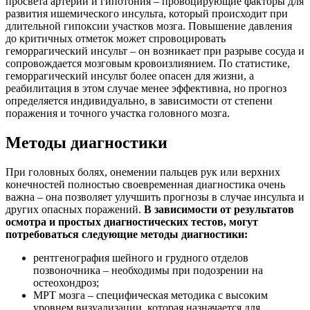
просвета артерий и гипотония – провоцирующие факторы для
развития ишемического инсульта, который происходит при
длительной гипоксии участков мозга. Повышение давления
до критичных отметок может спровоцировать
геморрагический инсульт – он возникает при разрыве сосуда и
сопровождается
мозговым кровоизлиянием. По статистике,
геморрагический инсульт более опасен для жизни, а
реабилитация в этом случае менее эффективна, но прогноз
определяется индивидуально, в зависимости от степени
поражения и точного участка головного мозга.
Методы диагностики
При головных болях, онемении пальцев рук или верхних
конечностей полностью своевременная диагностика очень
важна – она позволяет улучшить прогнозы в случае инсульта и
других опасных поражений.
В зависимости от результатов
осмотра и простых диагностических тестов, могут
потребоваться следующие методы диагностики:
рентгенография шейного и грудного отделов
позвоночника – необходимы при подозрении на
остеохондроз;
МРТ мозга – специфическая методика с высоким
уровнем визуализации, которая назначается для