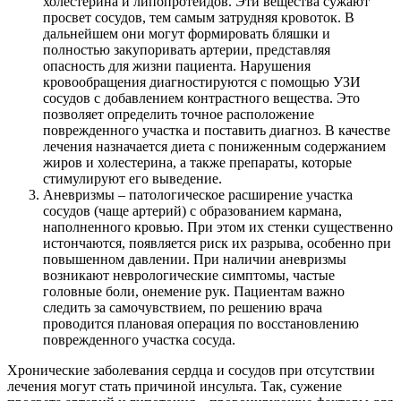
холестерина и липопротеидов. Эти вещества сужают
просвет сосудов, тем самым затрудняя кровоток. В
дальнейшем они могут формировать бляшки и
полностью закупоривать артерии, представляя
опасность для жизни пациента. Нарушения
кровообращения диагностируются с помощью УЗИ
сосудов с добавлением контрастного вещества. Это
позволяет определить точное расположение
поврежденного участка и поставить диагноз. В качестве
лечения назначается диета с пониженным содержанием
жиров и холестерина, а также препараты, которые
стимулируют его выведение.
Аневризмы – патологическое расширение участка
сосудов (чаще артерий) с образованием кармана,
наполненного кровью. При этом их стенки существенно
истончаются, появляется риск их разрыва, особенно при
повышенном давлении. При наличии аневризмы
возникают неврологические симптомы, частые
головные боли, онемение рук. Пациентам важно
следить за самочувствием, по решению врача
проводится плановая операция по восстановлению
поврежденного участка сосуда.
Хронические заболевания сердца и сосудов при отсутствии
лечения могут стать причиной инсульта. Так, сужение