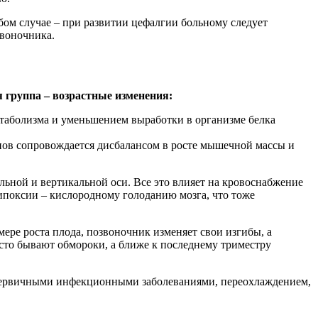
ом случае – при развитии цефалгии больному следует
звоночника.
 группа – возрастные изменения:
етаболизма и уменьшением выработки в организме белка
нов сопровождается дисбалансом в росте мышечной массы и
альной и вертикальной оси. Все это влияет на кровоснабжение
гипоксии – кислородному голоданию мозга, что тоже
мере роста плода, позвоночник изменяет свои изгибы, а
асто бывают обмороки, а ближе к последнему триместру
 первичными инфекционными заболеваниями, переохлаждением,