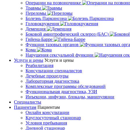
Операции на позвоночнике
Травмы
Переломы
Болезнь Паркинсона
Головокружения
Деменция
Боковой амиотрофический склероз (БАС)
Гийена-Барре
Функции тазовых органов
Кома
Нарушения сексуальной функции
Услуги и цены
Услуги и цены
Реабилитация
Консультации специалистов
Лечебные процедуры
Лабораторная диагностика
Комплексные программы обследований
Функциональная диагностика, УЗИ
Инъекции, инфузии, блокады, манипуляции
Специалисты
Пациентам
Пациентам
Онлайн консультации
Круглосуточный стационар
Условия пребывания
Дневной стационар