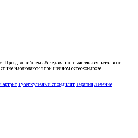
ьем. При дальнейшем обследовании выявляются патологии
в спине наблюдаются при шейном остеохондрозе.
 артрит
Туберкулезный спондилит
Терапия
Лечение