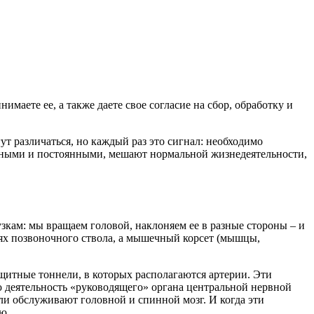
имаете ее, а также даете свое согласие на сбор, обработку и
т различаться, но каждый раз это сигнал: необходимо
ильными и постоянными, мешают нормальной жизнедеятельности,
кам: мы вращаем головой, наклоняем ее в разные стороны – и
тях позвоночного ствола, а мышечный корсет (мышцы,
защитные тоннели, в которых располагаются артерии. Эти
 деятельность «руководящего» органа центральной нервной
ли обслуживают головной и спинной мозг. И когда эти
ю.