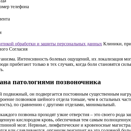
ода
омер телефона
иента
м
итикой обработки и защиты персональных данных
Клиники, прин
ного Согласия
ганизма. Интенсивность болевых ощущений, их локализация могу
люди прибегают только в тех случаях, когда боли становятся с
ь.
вана патологиями позвоночника
ый подвижный, он подвергается постоянным существенным нагруз
роение позвонков шейного отдела тоньше, чем в остальных час
ость), по сравнению с другими отделами, минимальный.
 каждого позвонка проходят узкие отверстия – это своего рода 
щенную кислородом кровь, обеспечивая тем самым полноценную
 спинной мозг. Нервные, лимфатические и кровеносные магистра
ся или сдавливаются, организм реагирует на это головной боль