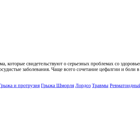
ома, которые свидетельствуют о серьезных проблемах со здоров
осудистые заболевания. Чаще всего сочетание цефалгии и боли 
Грыжа и протрузия
Грыжа Шморля
Лордоз
Травмы
Ревматоидный