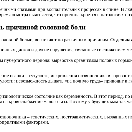
ечными спазмами при воспалительных процессах в спине. В люб
 время осмотра выясняется, что причина кроется в патологиях по
ть причиной головной боли
головной болью, возникают по различным причинам.
Отдельная
оночных дисков и другие нарушения, связанные со снижением м
ом пубертатного периода: выработка организмом половых гормо
шение осанки – сутулость, искривления позвоночника в горизонт
утулости: невозможность дышать «на полную грудь» приводит к 
изиологическое состояние как беременность. В этот период, по 
ся на кровоснабжение малого таза. Поэтому у будущих мам так ч
позвоночника – генетических, посттравматических, вызванных
гоприятными факторами.