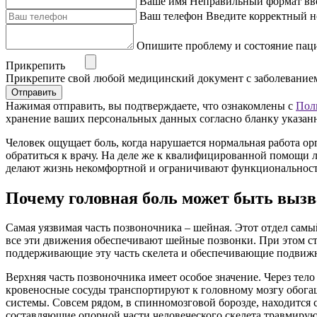
Ваше имя
Неправильный формат вв
Ваш телефон
Введите корректный н
Опишите проблему и состояние пац
Прикрепить
Прикрепите свой любой медицинский документ с заболевание
Отправить
Нажимая отправить, вы подтверждаете, что ознакомлены с
Пол
хранение ваших персональных данных согласно бланку указан
Человек ощущает боль, когда нарушается нормальная работа ор
обратиться к врачу. На деле же к квалифицированной помощи 
делают жизнь некомфортной и ограничивают функциональност
Почему головная боль может быть выз
Самая уязвимая часть позвоночника – шейная. Этот отдел сам
все эти движения обеспечивают шейные позвонки. При этом ст
поддерживающие эту часть скелета и обеспечивающие подвижн
Верхняя часть позвоночника имеет особое значение. Через тело
кровеносные сосуды транспортируют к головному мозгу обога
системы. Совсем рядом, в спинномозговой борозде, находится
составляющие опорной части человеческого скелета травмируют