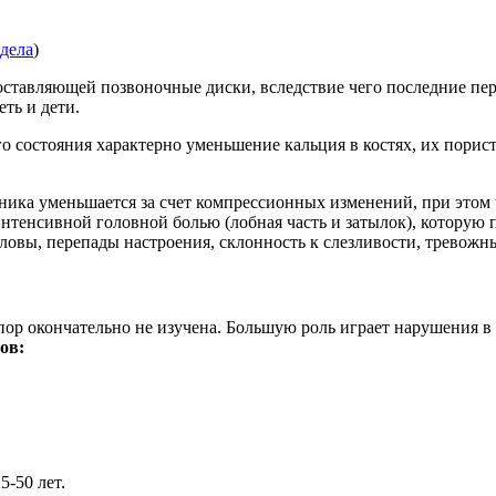
тдела
)
оставляющей позвоночные диски, вследствие чего последние пе
ть и дети.
о состояния характерно уменьшение кальция в костях, их порис
очника уменьшается за счет компрессионных изменений, при это
интенсивной головной болью (лобная часть и затылок), которую
ловы, перепады настроения, склонность к слезливости, тревожн
 пор окончательно не изучена. Большую роль играет нарушения 
ов:
5-50 лет.