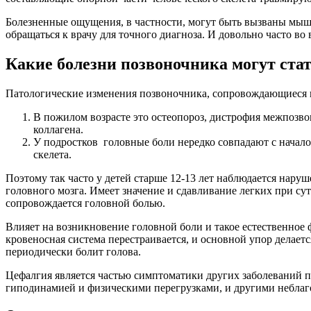
Болезненные ощущения, в частности, могут быть вызваны мыш
обращаться к врачу для точного диагноза. И довольно часто во
Какие болезни позвоночника могут ста
Патологические изменения позвоночника, сопровождающиеся 
В пожилом возрасте это остеопороз, дистрофия межпозв
коллагена.
У подростков головные боли нередко совпадают с начал
скелета.
Поэтому так часто у детей старше 12-13 лет наблюдается нару
головного мозга. Имеет значение и сдавливание легких при с
сопровождается головной болью.
Влияет на возникновение головной боли и такое естественное ф
кровеносная система перестраивается, и основной упор делает
периодически болит голова.
Цефалгия является частью симптоматики других заболеваний 
гиподинамией и физическими перегрузками, и другими небла