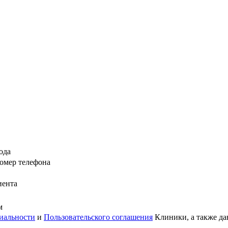
ода
омер телефона
иента
м
иальности
и
Пользовательского соглашения
Клиники, а также да