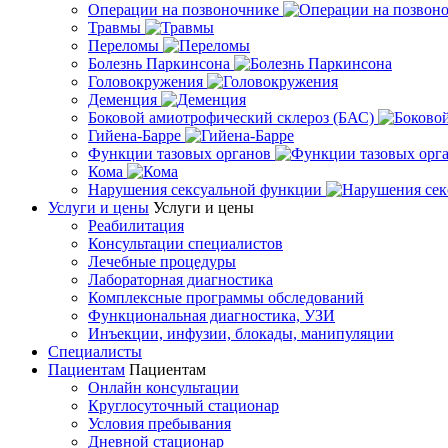
Операции на позвоночнике
Травмы
Переломы
Болезнь Паркинсона
Головокружения
Деменция
Боковой амиотрофический склероз (БАС)
Гийена-Барре
Функции тазовых органов
Кома
Нарушения сексуальной функции
Услуги и цены
Услуги и цены
Реабилитация
Консультации специалистов
Лечебные процедуры
Лабораторная диагностика
Комплексные программы обследований
Функциональная диагностика, УЗИ
Инъекции, инфузии, блокады, манипуляции
Специалисты
Пациентам
Пациентам
Онлайн консультации
Круглосуточный стационар
Условия пребывания
Дневной стационар