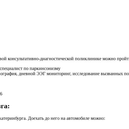
овой консультативно-диагностической поликлинике можно пройт
, специалист по паркинсонизму
миография, дневной ЭЭГ мониторинг, исследование вызванных п
-6
зга:
Екатеринбурга. Доехать до него на автомобиле можно: