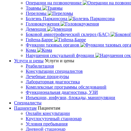
Операции на позвоночнике
Травмы
Переломы
Болезнь Паркинсона
Головокружения
Деменция
Боковой амиотрофический склероз (БАС)
Гийена-Барре
Функции тазовых органов
Кома
Нарушения сексуальной функции
Услуги и цены
Услуги и цены
Реабилитация
Консультации специалистов
Лечебные процедуры
Лабораторная диагностика
Комплексные программы обследований
Функциональная диагностика, УЗИ
Инъекции, инфузии, блокады, манипуляции
Специалисты
Пациентам
Пациентам
Онлайн консультации
Круглосуточный стационар
Условия пребывания
Дневной стационар