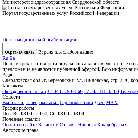
Министерство здравоохранения Свердловской области
Портал государственных услуг Российской Федерации
Центр медицинской реабилитации
Версия для слабовидящих
Обратная связь
Ru
En
Цены и сроки готовности результатов анализов, указанные на 
предложение не является публичной офертой. Всю информаци
Адрес
Свердловская обл., г. Берёзовский, ул. Шиловская, стр. 28/6, кор
Контакты
clinic@neuro-clinic.ru
+7 343 379-04-60
+7 343 311-33-80
Телегра
Соцсети
Вконтакте
Телеграм-канал
Одноклассники
Дзен
МАХ
График работы
Пн - Вс: 08:00 - 20:00, Сб: 08:00 - 18:00
Полезные ссылки
Оплата на сайте
Вакансии
Отзывы
Новости
Как добраться
Авторские права