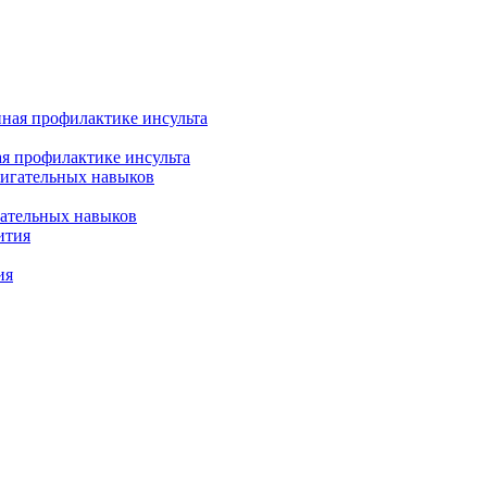
я профилактике инсульта
гательных навыков
ия