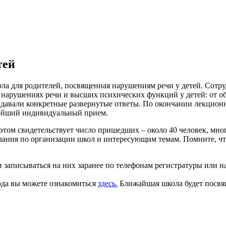
тей
ла для родителей, посвященная нарушениям речи у детей. Сотр
 нарушениях речи и высших психических функций у детей: от о
 давали конкретные развернутые ответы. По окончании лекцион
нейший индивидуальный прием.
том свидетельствует число пришедших – около 40 человек, мног
лания по организации школ и интересующим темам. Помните, что
аписываться на них заранее по телефонам регистратуры или на
ода вы можете ознакомиться
здесь.
Ближайшая школа будет посвящ