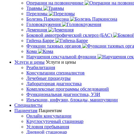
Операции на позвоночнике
Травмы
Переломы
Болезнь Паркинсона
Головокружения
Деменция
Боковой амиотрофический склероз (БАС)
Гийена-Барре
Функции тазовых органов
Кома
Нарушения сексуальной функции
Услуги и цены
Услуги и цены
Реабилитация
Консультации специалистов
Лечебные процедуры
Лабораторная диагностика
Комплексные программы обследований
Функциональная диагностика, УЗИ
Инъекции, инфузии, блокады, манипуляции
Специалисты
Пациентам
Пациентам
Онлайн консультации
Круглосуточный стационар
Условия пребывания
Дневной стационар