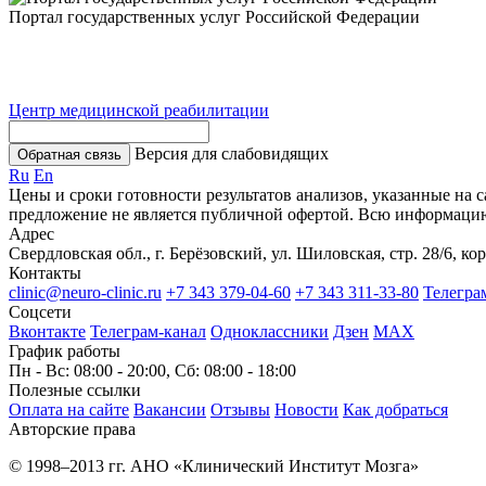
Портал государственных услуг Российской Федерации
Центр медицинской реабилитации
Версия для слабовидящих
Обратная связь
Ru
En
Цены и сроки готовности результатов анализов, указанные на 
предложение не является публичной офертой. Всю информаци
Адрес
Свердловская обл., г. Берёзовский, ул. Шиловская, стр. 28/6, кор
Контакты
clinic@neuro-clinic.ru
+7 343 379-04-60
+7 343 311-33-80
Телегра
Соцсети
Вконтакте
Телеграм-канал
Одноклассники
Дзен
МАХ
График работы
Пн - Вс: 08:00 - 20:00, Сб: 08:00 - 18:00
Полезные ссылки
Оплата на сайте
Вакансии
Отзывы
Новости
Как добраться
Авторские права
© 1998–2013 гг. АНО «Клинический Институт Мозга»