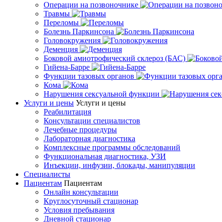
Операции на позвоночнике
Травмы
Переломы
Болезнь Паркинсона
Головокружения
Деменция
Боковой амиотрофический склероз (БАС)
Гийена-Барре
Функции тазовых органов
Кома
Нарушения сексуальной функции
Услуги и цены
Услуги и цены
Реабилитация
Консультации специалистов
Лечебные процедуры
Лабораторная диагностика
Комплексные программы обследований
Функциональная диагностика, УЗИ
Инъекции, инфузии, блокады, манипуляции
Специалисты
Пациентам
Пациентам
Онлайн консультации
Круглосуточный стационар
Условия пребывания
Дневной стационар