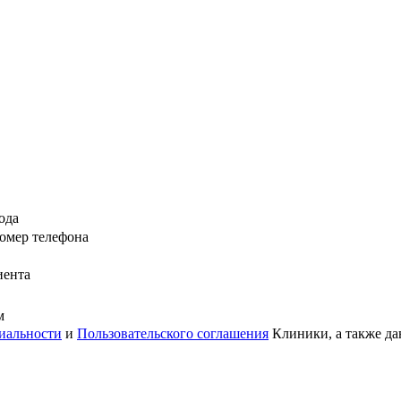
ода
омер телефона
иента
м
иальности
и
Пользовательского соглашения
Клиники, а также да