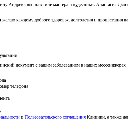
ину Андрею, вы поистине мастера и кудесники. Анастасия Дми
сех и желаю каждому доброго здоровья, долголетия и процв
сультации
инский документ с вашим заболеванием в наших мессенджерах
ода
омер телефона
иента
м
иальности
и
Пользовательского соглашения
Клиники, а также да