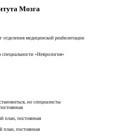
итута Мозга
ог отделения медицинской реабилитации
о специальности «Неврология»
становиться, но специалисты
постоянная
й план, постоянная
й план, постоянная