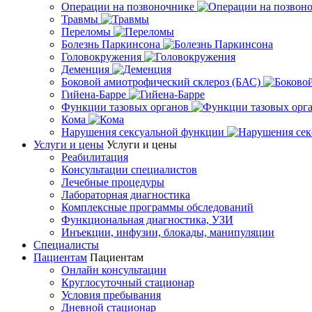
Операции на позвоночнике
Травмы
Переломы
Болезнь Паркинсона
Головокружения
Деменция
Боковой амиотрофический склероз (БАС)
Гийена-Барре
Функции тазовых органов
Кома
Нарушения сексуальной функции
Услуги и цены
Услуги и цены
Реабилитация
Консультации специалистов
Лечебные процедуры
Лабораторная диагностика
Комплексные программы обследований
Функциональная диагностика, УЗИ
Инъекции, инфузии, блокады, манипуляции
Специалисты
Пациентам
Пациентам
Онлайн консультации
Круглосуточный стационар
Условия пребывания
Дневной стационар