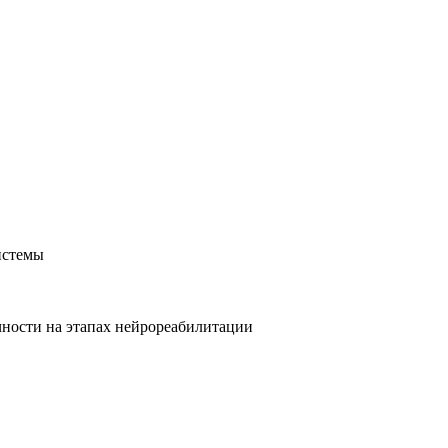
истемы
чности на этапах нейрореабилитации