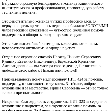
Выражаю огромную благодарность команде Клинического
института мозга за профессионализм, превосходную работу,
терпение и позитив.
Это действительно команда чутких профессионалов. В
первую очередь врачи и весь персонал обладают ЗОЛОТЫМИ
человеческими качествами — чуткостью, желанием помочь,
поддержать и ободрить, когда опускаются руки.
Это люди высочайшей категории, колоссального опыта,
невероятного оптимизма и заряда на успех.
Отдельное огромное спасибо Нагаеву Никите Сергеевичу,
Руднику Евгению Николаевичу, Барковской Кристине
Александровне — вы мастера своего дела, действительно
любящие свою работу. Низкий вам поклон!!!
Признательность всему медперсоналу ПИТ 424 за помощь,
поддержку, отзывчивость и чуткость. За тёплое, доброе
отношение и за мастерство. Ирина Сергеевна — от нас только
тепло и признательность!
Искренняя благодарность сотрудникам ПИТ 323 за сердечное
отношение к пациентам, за искреннее желание помочь, за
профессионализм. За 3 недели нахождения в палате мы стали