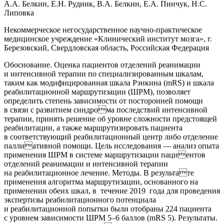
А.А. Белкин, Е.Н. Рудник, В.А. Белкин, Е.А. Пинчук, Н.С.
Липовка
Некоммерческое негосударственное научно-практическое
медицинское учреждение «Клинический институт мозга», г.
Березовский, Свердловская область, Российская Федерация
Обоснование. Оценка пациентов отделений реанимации
и интенсивной терапии по специализированным шкалам,
таким как модифицированная шкала Рэнкина (mRS) и шкала
реабилитационной маршрутизации (ШРМ), позволяет
определить степень зависимости от посторонней помощи
в связи с развитием синдрома последствий интенсивной
терапии, принять решение об уровне сложности предстоящей
реабилитации, а также маршрутизировать пациента
в соответствующий реабилитационный центр либо отделение
паллиативной помощи. Цель исследования — анализ опыта
применения ШРМ в системе маршрутизации пациентов
отделений реанимации и интенсивной терапии
на реабилитационное лечение. Методы. В результате
применения алгоритма маршрутизации, основанного на
применении обеих шкал, в течение 2019 года для проведения
экспертизы реабилитационного потенциала
и реабилитационной попытки были отобраны 224 пациента
с уровнем зависимости ШРМ 5–6 баллов (mRS 5). Результаты.