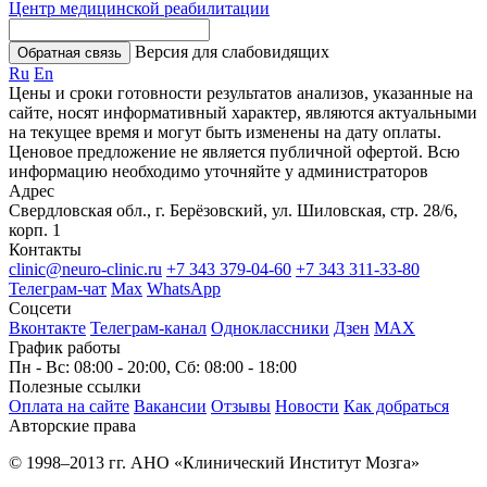
Центр медицинской реабилитации
Версия для слабовидящих
Обратная связь
Ru
En
Цены и сроки готовности результатов анализов, указанные на
сайте, носят информативный характер, являются актуальными
на текущее время и могут быть изменены на дату оплаты.
Ценовое предложение не является публичной офертой. Всю
информацию необходимо уточняйте у администраторов
Адрес
Свердловская обл., г. Берёзовский, ул. Шиловская, стр. 28/6,
корп. 1
Контакты
clinic@neuro-clinic.ru
+7 343 379-04-60
+7 343 311-33-80
Телеграм-чат
Max
WhatsApp
Соцсети
Вконтакте
Телеграм-канал
Одноклассники
Дзен
МАХ
График работы
Пн - Вс: 08:00 - 20:00, Сб: 08:00 - 18:00
Полезные ссылки
Оплата на сайте
Вакансии
Отзывы
Новости
Как добраться
Авторские права
© 1998–2013 гг. АНО «Клинический Институт Мозга»