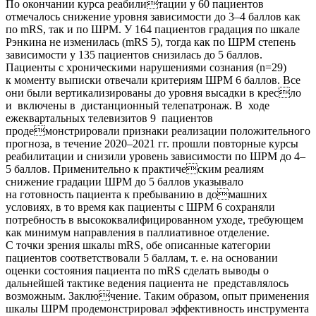
По окончании курса реабилитации у 60 пациентов
отмечалось снижение уровня зависимости до 3–4 баллов как
по mRS, так и по ШРМ. У 164 пациентов градация по шкале
Рэнкина не изменилась (mRS 5), тогда как по ШРМ степень
зависимости у 135 пациентов снизилась до 5 баллов.
Пациенты с хроническими нарушениями сознания (n=29)
к моменту выписки отвечали критериям ШРМ 6 баллов. Все
они были вертикализированы до уровня высадки в кресло
и включены в дистанционный телепатронаж. В ходе
ежеквартальных телевизитов 9 пациентов
продемонстрировали признаки реализации положительного
прогноза, в течение 2020–2021 гг. прошли повторные курсы
реабилитации и снизили уровень зависимости по ШРМ до 4–
5 баллов. Применительно к практическим реалиям
снижение градации ШРМ до 5 баллов указывало
на готовность пациента к пребыванию в домашних
условиях, в то время как пациенты с ШРМ 6 сохраняли
потребность в высококвалифицированном уходе, требующем
как минимум направления в паллиативное отделение.
С точки зрения шкалы mRS, обе описанные категории
пациентов соответствовали 5 баллам, т. е. на основании
оценки состояния пациента по mRS сделать выводы о
дальнейшей тактике ведения пациента не представлялось
возможным. Заключение. Таким образом, опыт применения
шкалы ШРМ продемонстрировал эффективность инструмента