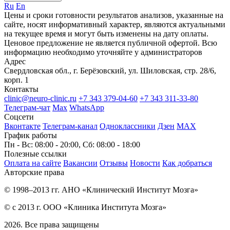
Ru
En
Цены и сроки готовности результатов анализов, указанные на
сайте, носят информативный характер, являются актуальными
на текущее время и могут быть изменены на дату оплаты.
Ценовое предложение не является публичной офертой. Всю
информацию необходимо уточняйте у администраторов
Адрес
Свердловская обл., г. Берёзовский, ул. Шиловская, стр. 28/6,
корп. 1
Контакты
clinic@neuro-clinic.ru
+7 343 379-04-60
+7 343 311-33-80
Телеграм-чат
Max
WhatsApp
Соцсети
Вконтакте
Телеграм-канал
Одноклассники
Дзен
МАХ
График работы
Пн - Вс: 08:00 - 20:00, Сб: 08:00 - 18:00
Полезные ссылки
Оплата на сайте
Вакансии
Отзывы
Новости
Как добраться
Авторские права
© 1998–2013 гг. АНО «Клинический Институт Мозга»
© с 2013 г. ООО «Клиника Института Мозга»
2026. Все права защищены