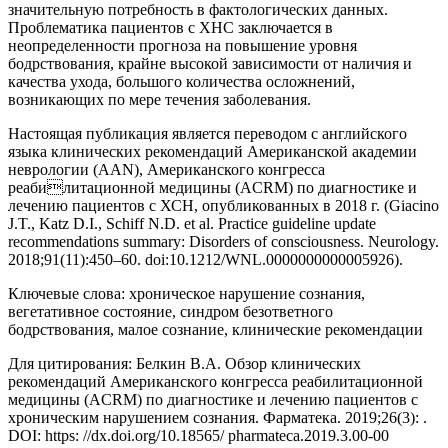
значительную потребность в фактологических данных.
Проблематика пациентов с ХНС заключается в
неопределенности прогноза на повышение уровня
бодрствования, крайне высокой зависимости от наличия и
качества ухода, большого количества осложнений,
возникающих по мере течения заболевания.
Настоящая публикация является переводом с английского
языка клинических рекомендаций Американской академии
неврологии (AAN), Американского конгресса
реабилитационной медицины (ACRM) по диагностике и
лечению пациентов с ХСН, опубликованных в 2018 г. (Giacino
J.T., Katz D.I., Schiff N.D. et al. Practice guideline update
recommendations summary: Disorders of consciousness. Neurology.
2018;91(11):450–60. doi:10.1212/WNL.0000000000005926).
Ключевые слова: хроническое нарушение сознания,
вегетативное состояние, синдром безответного
бодрствования, малое сознание, клинические рекомендации
Для цитирования: Белкин В.А. Обзор клинических
рекомендаций Американского конгресса реабилитационной
медицины (ACRM) по диагностике и лечению пациентов с
хроническим нарушением сознания. Фарматека. 2019;26(3): .
DOI: https: //dx.doi.org/10.18565/ pharmateca.2019.3.00-00