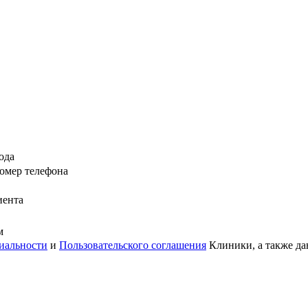
ода
омер телефона
иента
м
иальности
и
Пользовательского соглашения
Клиники, а также да