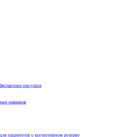
филактике инсульта
ьных навыков
ля пациентов о когнитивном резерве