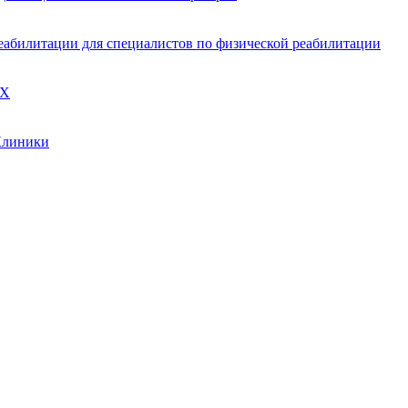
реабилитации для специалистов по физической реабилитации
АХ
Клиники