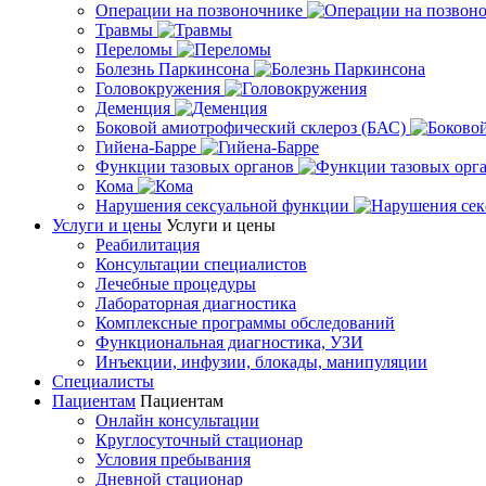
Операции на позвоночнике
Травмы
Переломы
Болезнь Паркинсона
Головокружения
Деменция
Боковой амиотрофический склероз (БАС)
Гийена-Барре
Функции тазовых органов
Кома
Нарушения сексуальной функции
Услуги и цены
Услуги и цены
Реабилитация
Консультации специалистов
Лечебные процедуры
Лабораторная диагностика
Комплексные программы обследований
Функциональная диагностика, УЗИ
Инъекции, инфузии, блокады, манипуляции
Специалисты
Пациентам
Пациентам
Онлайн консультации
Круглосуточный стационар
Условия пребывания
Дневной стационар