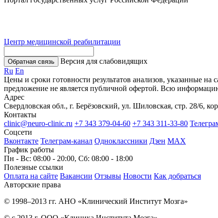
Центр медицинской реабилитации
Версия для слабовидящих
Обратная связь
Ru
En
Цены и сроки готовности результатов анализов, указанные на 
предложение не является публичной офертой. Всю информаци
Адрес
Свердловская обл., г. Берёзовский, ул. Шиловская, стр. 28/6, кор
Контакты
clinic@neuro-clinic.ru
+7 343 379-04-60
+7 343 311-33-80
Телегра
Соцсети
Вконтакте
Телеграм-канал
Одноклассники
Дзен
МАХ
График работы
Пн - Вс: 08:00 - 20:00, Сб: 08:00 - 18:00
Полезные ссылки
Оплата на сайте
Вакансии
Отзывы
Новости
Как добраться
Авторские права
© 1998–2013 гг. АНО «Клинический Институт Мозга»
© с 2013 г. ООО «Клиника Института Мозга»