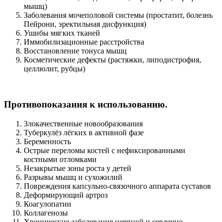
мышц)
Заболевания мочеполовой системы (простатит, болезнь
Пейрони, эректильная дисфункция)
Ушибы мягких тканей
Иммобилизационные расстройства
Восстановление тонуса мышц
Косметические дефекты (растяжки, липодистрофия,
целлюлит, рубцы)
Противопоказания к использованию.
Злокачественные новообразования
Туберкулёз лёгких в активной фазе
Беременность
Острые переломы костей с нефиксированными
костными отломками
Незакрытые зоны роста у детей
Разрывы мышц и сухожилий
Повреждения капсульно-связочного аппарата суставов
Деформирующий артроз
Коагулопатии
Коллагенозы
Хронические заболевания нервной и сердечно-