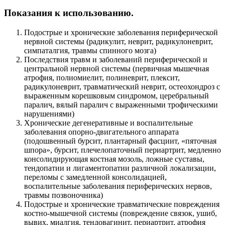
Показания к использованию.
Подострые и хронические заболевания периферической
нервной системы (радикулит, неврит, радикулоневрит,
симпаталгия, травмы спинного мозга)
Последствия травм и заболеваний периферической и
центральной нервной системы (первичная мышечная
атрофия, полиомиелит, полиневрит, плексит,
радикулоневрит, травматический неврит, остеохондроз с
выраженным корешковым синдромом, церебральный
паралич, вялый паралич с выраженными трофическими
нарушениями)
Хронические дегенеративные и воспалительные
заболевания опорно-двигательного аппарата
(подошвенный бурсит, плантарный фасциит, «пяточная
шпора», бурсит, плечелопаточный периартрит, медленно
консолидирующая костная мозоль, ложные суставы,
тендопатии и лигаментопатии различной локализации,
переломы с замедленной консолидацией,
воспалительные заболевания периферических нервов,
травмы позвоночника)
Подострые и хронические травматические повреждения
костно-мышечной системы (повреждение связок, ушиб,
вывих, миалгия, тендовагинит, периартрит, атрофия