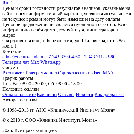
Ru
En
Цены и сроки готовности результатов анализов, указанные на
сайте, носят информативный характер, являются актуальными
на текущее время и могут быть изменены на дату оплаты.
Ценовое предложение не является публичной офертой. Всю
информацию необходимо уточняйте у администраторов
Адрес
Свердловская обл., г. Берёзовский, ул. Шиловская, стр. 28/6,
корп. 1
Контакты
clinic@neuro-clinic.ru
+7 343 379-04-60
+7 343 311-33-80
Телеграм-чат
Max
WhatsApp
Соцсети
Вконтакте
Телеграм-канал
Одноклассники
Дзен
МАХ
График работы
Пн - Вс: 08:00 - 20:00, Сб: 08:00 - 18:00
Полезные ссылки
Оплата на сайте
Вакансии
Отзывы
Новости
Как добраться
Авторские права
© 1998–2013 гг. АНО «Клинический Институт Мозга»
© с 2013 г. ООО «Клиника Института Мозга»
2026. Все права защищены