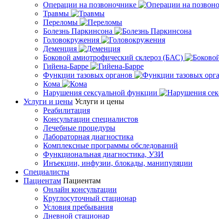
Операции на позвоночнике
Травмы
Переломы
Болезнь Паркинсона
Головокружения
Деменция
Боковой амиотрофический склероз (БАС)
Гийена-Барре
Функции тазовых органов
Кома
Нарушения сексуальной функции
Услуги и цены
Услуги и цены
Реабилитация
Консультации специалистов
Лечебные процедуры
Лабораторная диагностика
Комплексные программы обследований
Функциональная диагностика, УЗИ
Инъекции, инфузии, блокады, манипуляции
Специалисты
Пациентам
Пациентам
Онлайн консультации
Круглосуточный стационар
Условия пребывания
Дневной стационар