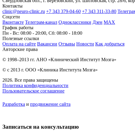
Свердловская обл., г. Берёзовский, ул. Шиловская, стр. 28/6, кор
Контакты
clinic@neuro-clinic.ru
+7 343 379-04-60
+7 343 311-33-80
Телегра
Соцсети
Вконтакте
Телеграм-канал
Одноклассники
Дзен
МАХ
График работы
Пн - Вс: 08:00 - 20:00, Сб: 08:00 - 18:00
Полезные ссылки
Оплата на сайте
Вакансии
Отзывы
Новости
Как добраться
Авторские права
© 1998–2013 гг. АНО «Клинический Институт Мозга»
© с 2013 г. ООО «Клиника Института Мозга»
2026. Все права защищены
Политика конфиденциальности
Пользовательское соглашение
Разработка
и
продвижение сайта
Записаться на консультацию