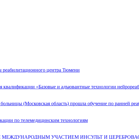
ы реабилитационного центра Тюмени
я квалификации «Базовые и адъювантные технологии нейрореаб
больницы (Московская область) прошла обучение по ранней ре
кации по телемедицинским технологиям
ЕССА С МЕЖДУНАРОДНЫМ УЧАСТИЕМ ИНСУЛЬТ И ЦЕРЕБРО