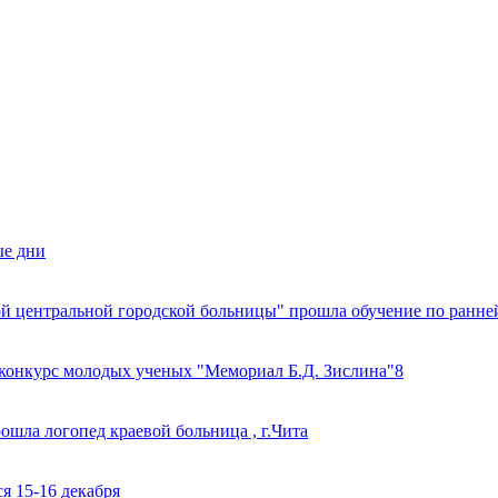
е дни
й центральной городской больницы" прошла обучение по ранне
конкурс молодых ученых "Мемориал Б.Д. Зислина"8
ла логопед краевой больница , г.Чита
я 15-16 декабря