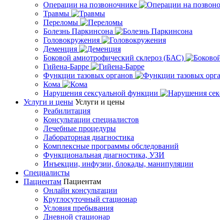
Операции на позвоночнике
Травмы
Переломы
Болезнь Паркинсона
Головокружения
Деменция
Боковой амиотрофический склероз (БАС)
Гийена-Барре
Функции тазовых органов
Кома
Нарушения сексуальной функции
Услуги и цены
Услуги и цены
Реабилитация
Консультации специалистов
Лечебные процедуры
Лабораторная диагностика
Комплексные программы обследований
Функциональная диагностика, УЗИ
Инъекции, инфузии, блокады, манипуляции
Специалисты
Пациентам
Пациентам
Онлайн консультации
Круглосуточный стационар
Условия пребывания
Дневной стационар