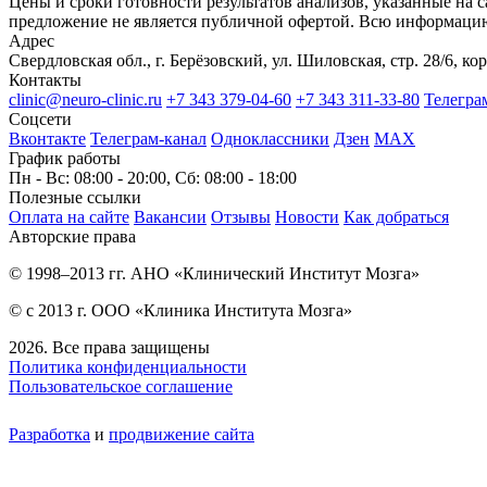
Цены и сроки готовности результатов анализов, указанные на 
предложение не является публичной офертой. Всю информаци
Адрес
Свердловская обл., г. Берёзовский, ул. Шиловская, стр. 28/6, кор
Контакты
clinic@neuro-clinic.ru
+7 343 379-04-60
+7 343 311-33-80
Телегра
Соцсети
Вконтакте
Телеграм-канал
Одноклассники
Дзен
МАХ
График работы
Пн - Вс: 08:00 - 20:00, Сб: 08:00 - 18:00
Полезные ссылки
Оплата на сайте
Вакансии
Отзывы
Новости
Как добраться
Авторские права
© 1998–2013 гг. АНО «Клинический Институт Мозга»
© с 2013 г. ООО «Клиника Института Мозга»
2026. Все права защищены
Политика конфиденциальности
Пользовательское соглашение
Разработка
и
продвижение сайта