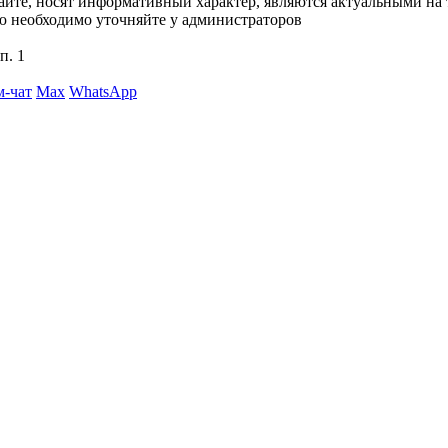
сайте, носят информативный характер, являются актуальными на
ю необходимо уточняйте у администраторов
п. 1
м-чат
Max
WhatsApp