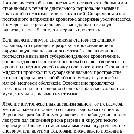
Патологическое образование может оставаться небольшим и
стабильным в течение длительного периода, не вызывая
каких-либо симптомов или осложнений. Со временем из-за
постоянного напряжения кровотока аневризма увеличивается.
По мере своего роста она оказывает дополнительную
нагрузку на ослабленную артериальную стенку.
Если давление внутри аневризмы становится слишком
большим, это приводит к разрыву и кровоизлиянию в
окружающую ткань головного мозга. Такое негативное
последствие вызывает субарахноидальное кровотечение,
сопровождающееся проникновением большого количества
крови под паутинную оболочку головного мозга. Скопление
жидкости происходит в субарахноидальном пространстве,
которое представляет собой область между паутинной и
мягкой мозговой оболочкой. Осложнение проявляется
внезапной сильной головной болью, слабостью, слабостью
мускулатуры и другими симптомами.
Лечение внутричерепных аневризм зависит от их размера,
местоположения и общего состояния здоровья пациента.
Варианты врачебной помощи включают наблюдение, прием
лекарств для снижения риска разрыва и хирургическую
коррекцию. Людям с семейным анамнезом внутричерепных
аневризм или другими факторами риска важно проходить