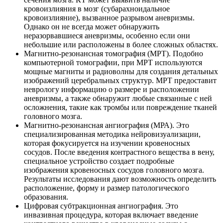
кровоизлияния в мозг (субарахноидальное
кровоизлияние), вызванное разрывом аневризмы.
Однако он не всегда может обнаружить
неразорвавшиеся аневризмы, особенно если они
небольшие или расположены в более сложных областях.
Магнитно-резонансная томография (МРТ). Подобно
компьютерной томографии, при МРТ используются
мощные магниты и радиоволны для создания детальных
изображений церебральных структур. МРТ предоставит
неврологу информацию о размере и расположении
аневризмы, а также обнаружит любые связанные с ней
осложнения, такие как тромбы или повреждение тканей
головного мозга.
Магнитно-резонансная ангиография (МРА). Это
специализированная методика нейровизуализации,
которая фокусируется на изучении кровеносных
сосудов. После введения контрастного вещества в вену,
специальное устройство создает подробные
изображения кровеносных сосудов головного мозга.
Результаты исследования дают возможность определить
расположение, форму и размер патологического
образования.
Цифровая субтракционная ангиография. Это
инвазивная процедура, которая включает введение