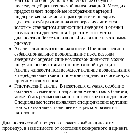
контрастного вещества в кровеносные сосуды с
последующей рентгеновской визуализацией. Методика
предоставляет подробные изображения артерий,
подчеркивая наличие и характеристики аневризм.
Цифровая субтракционная ангиография считается
золотым стандартом диагностики аневризм и оценки
возможности для лечения. При этом этот метод
диагностики более инвазивный и связан с некоторыми
рисками.
Анализ спинномозговой жидкости. При подозрении на
субарахноидальное кровоизлияние из-за разрыва
аневризмы образец спинномозговой жидкости можно
получить посредством спинномозговой пункции.
Анализ жидкости подтверждает наличие кровоизлияния
в церебральные ткани и помогает определить основную
причину осложнения.
Генетический анализ. В некоторых случаях, особенно
больным с семейной предрасположенностью к болезни,
может быть рекомендовано генетическое исследование.
Специальные тесты выявляют специфические мутации
генов, связанные с повышенным риском развития
патологии.
Диагностический процесс включает комбинацию этих
процедур, в зависимости от состояния конкретного пациента