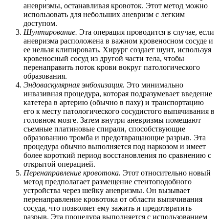
аневризмы, останавливая кровоток. Этот метод можно
использовать для небольших аневризм с легким
доступом.
Шунтирование.
Эта операция проводится в случае, если
аневризма расположена в важном кровеносном сосуде и
ее нельзя клипировать. Хирург создает шунт, используя
кровеносный сосуд из другой части тела, чтобы
перенаправить поток крови вокруг патологического
образования.
Эндоваскулярная эмболизация.
Это минимально
инвазивная процедура, которая подразумевает введение
катетера в артерию (обычно в паху) и транспортацию
его к месту патологического сосудистого выпячивания в
головном мозге. Затем внутри аневризмы помещают
съемные платиновые спирали, способствующие
образованию тромба и предотвращающие разрыв. Эта
процедура обычно выполняется под наркозом и имеет
более короткий период восстановления по сравнению с
открытой операцией.
Перенаправление кровотока.
Этот относительно новый
метод предполагает размещение стентоподобного
устройства через шейку аневризмы. Он вызывает
перенаправление кровотока от области выпячивания
сосуда, что позволяет ему зажить и предотвратить
разрыв. Эта процедура выполняется с использованием