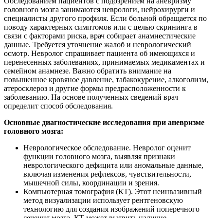
Обследованием пациентов с подозрением на аневризму
головного мозга занимаются неврологи, нейрохирурги и
специалисты другого профиля. Если больной обращается по
поводу характерных симптомов или с целью скрининга в
связи с факторами риска, врач собирает анамнестические
данные. Требуется уточнение жалоб и неврологический
осмотр. Невролог спрашивает пациента об имеющихся и
перенесенных заболеваниях, принимаемых медикаментах и
семейном анамнезе. Важно обратить внимание на
повышенное кровяное давление, табакокурение, алкоголизм,
атеросклероз и другие формы предрасположенности к
заболеванию. На основе полученных сведений врач
определит способ обследования.
Основные диагностические исследования при аневризме
головного мозга:
Неврологическое обследование. Невролог оценит
функции головного мозга, выявляя признаки
неврологического дефицита или аномальные данные,
включая изменения рефлексов, чувствительности,
мышечной силы, координации и зрения.
Компьютерная томография (КТ). Этот неинвазивный
метод визуализации использует рентгеновскую
технологию для создания изображений поперечного
сечения мозга. КТ может выявить наличие