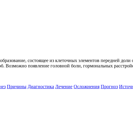
бразование, состоящее из клеточных элементов передней доли о
. Возможно появление головной боли, гормональных расстройст
нез
Причины
Диагностика
Лечение
Осложнения
Прогноз
Источ