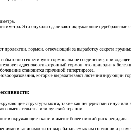
иметра.
сантиметра. Эти опухоли сдаливают окружающие церебральные 
 пролактин, гормон, отвечающий за выработку секрета грудных
избыточно секретируют гормональное соединение, приводящее 
тезирует адренокортикотропный гормон, что приводит к болезн
болевание становится причиной гипертиреоза.
овообразования, которые вырабатывают лютеинизирующий гор
ессивности:
окружающие структуры мозга, такие как пещеристый синус или 
ого вмешательства или лучевой терапии.
ают в окружающие ткани и имеют более низкий риск рецидива.
ниями в зависимости от вырабатываемых им гормонов и размер