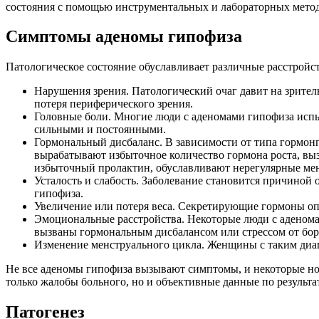
состояния с помощью инструментальных и лабораторных мето
Симптомы аденомы гипофиза
Патологическое состояние обуславливает различные расстройст
Нарушения зрения.
Патологический очаг давит на зритель
потеря периферического зрения.
Головные боли.
Многие люди с аденомами гипофиза испыт
сильными и постоянными.
Гормональный дисбаланс.
В зависимости от типа гормон
вырабатывают избыточное количество гормона роста, вы
избыточный пролактин, обуславливают нерегулярные ме
Усталость и слабость.
Заболевание становится причиной о
гипофиза.
Увеличение или потеря веса.
Секретирующие гормоны опух
Эмоциональные расстройства.
Некоторые люди с аденома
вызваны гормональным дисбалансом или стрессом от бор
Изменение менструального цикла.
Женщины с таким диаг
Не все аденомы гипофиза вызывают симптомы, и некоторые но
только жалобы больного, но и объективные данные по результа
Патогенез