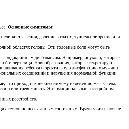
уса.
Основные симптомы:
нечеткость зрения, двоение в глазах, туннельное зрение или
чной областях головы. Эти головные боли могут быть
 с эндокринным дисбалансом. Например, опухоли, которые
ей и черт лица. Новообразования, которые секретируют
вынашивания ребенка и эректильную дисфункцию у мужчин.
гормональных соединений и нарушения нормальной функции
е, что приводит к необъяснимому изменению массы тела.
ссию или тревожность. Эти эмоциональные расстройства
нных расстройств.
их тестов по несвязанным состояниям. Врачи учитывают не