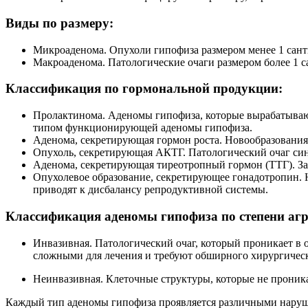
Виды по размеру:
Микроаденома.
Опухоли гипофиза размером менее 1 сант
Макроаденома.
Патологические очаги размером более 1 
Классификация по гормональной продукции:
Пролактинома.
Аденомы гипофиза, которые вырабатывают
типом функционирующей аденомы гипофиза.
Аденома, секретирующая гормон роста.
Новообразования 
Опухоль, секретирующая АКТГ.
Патологический очаг син
Аденома, секретирующая тиреотропный гормон (ТТГ).
За
Опухолевое образование, секретирующее гонадотропин.
Н
приводят к дисбалансу репродуктивной системы.
Классификация аденомы гипофиза по степени агр
Инвазивная.
Патологический очаг, который проникает в 
сложными для лечения и требуют обширного хирургическ
Неинвазивная.
Клеточные структуры, которые не проник
Каждый тип аденомы гипофиза проявляется различными наруше