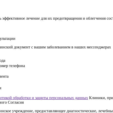
 эффективное лечение для их предотвращения и облегчения сос
сультации
инский документ с вашим заболеванием в наших мессенджерах
ода
омер телефона
иента
м
итикой обработки и защиты персональных данных
Клиники, прин
ного Согласия
нское учреждение, предоставляющее диагностические, лечебны