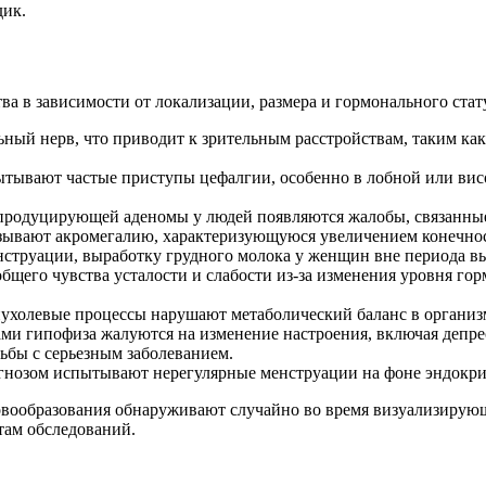
дик.
ва в зависимости от локализации, размера и гормонального стат
ный нерв, что приводит к зрительным расстройствам, таким как 
ывают частые приступы цефалгии, особенно в лобной или висо
продуцирующей аденомы у людей появляются жалобы, связанные
зывают акромегалию, характеризующуюся увеличением конечност
нструации, выработку грудного молока у женщин вне периода 
бщего чувства усталости и слабости из-за изменения уровня 
олевые процессы нарушают метаболический баланс в организм
ми гипофиза жалуются на изменение настроения, включая депре
ьбы с серьезным заболеванием.
нозом испытывают нерегулярные менструации на фоне эндокри
вообразования обнаруживают случайно во время визуализирующ
там обследований.