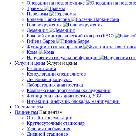
Операции на позвоночнике
Травмы
Переломы
Болезнь Паркинсона
Головокружения
Деменция
Боковой амиотрофический склероз (БАС)
Гийена-Барре
Функции тазовых органов
Кома
Нарушения сексуальной функции
Услуги и цены
Услуги и цены
Реабилитация
Консультации специалистов
Лечебные процедуры
Лабораторная диагностика
Комплексные программы обследований
Функциональная диагностика, УЗИ
Инъекции, инфузии, блокады, манипуляции
Специалисты
Пациентам
Пациентам
Онлайн консультации
Круглосуточный стационар
Условия пребывания
Дневной стационар