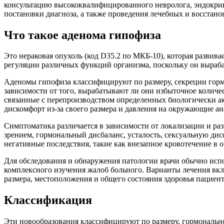
консультацию высококвалифицированного невролога, эндокрин
постановки диагноза, а также проведения лечебных и восстан
Что такое аденома гипофиза
Это нераковая опухоль (код D35.2 по МКБ-10), которая развив
регуляции различных функций организма, поскольку он выраба
Аденомы гипофиза классифицируют по размеру, секреции гор
зависимости от того, вырабатывают ли они избыточное колич
связанные с перепроизводством определенных биологически а
дискомфорт из-за своего размера и давления на окружающие а
Симптоматика различается в зависимости от локализации и ра
зрением, гормональный дисбаланс, усталость, сексуальную ди
негативные последствия, такие как внезапное кровотечение в 
Для обследования и обнаружения патологии врачи обычно ис
комплексного изучения жалоб больного. Варианты лечения вк
размера, местоположения и общего состояния здоровья пациент
Классификация
Эти новообразования классифицируют по размеру, гормональн