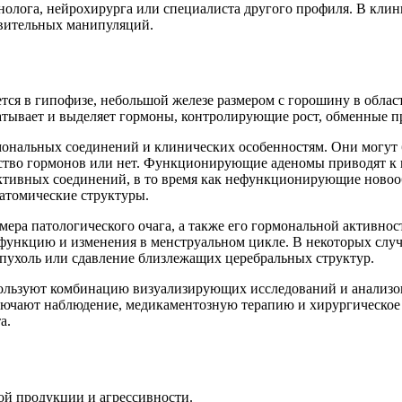
олога, нейрохирурга или специалиста другого профиля. В клин
овительных манипуляций.
ается в гипофизе, небольшой железе размером с горошину в обла
тывает и выделяет гормоны, контролирующие рост, обменные про
мональных соединений и клинических особенностям. Они могу
ество гормонов или нет. Функционирующие аденомы приводят к 
ктивных соединений, в то время как нефункционирующие новоо
натомические структуры.
змера патологического очага, а также его гормональной активн
сфункцию и изменения в менструальном цикле. В некоторых слу
опухоль или сдавление близлежащих церебральных структур.
пользуют комбинацию визуализирующих исследований и анализо
лючают наблюдение, медикаментозную терапию и хирургическое
а.
ой продукции и агрессивности.